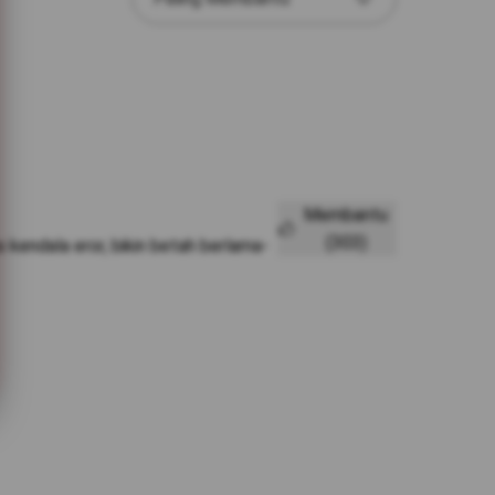
Membantu
(303)
kendala eror, bikin betah berlama-