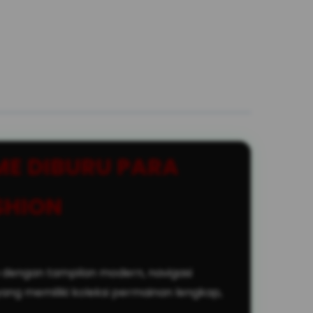
ME DIBURU PARA
SHION
dengan tampilan modern, navigasi
ang memiliki koleksi permainan lengkap,