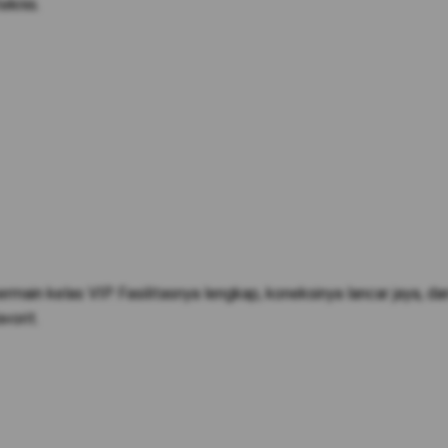
eknis.
in kelas VIP. Fasilitasnya lengkap, koneksinya lancar jaya, d
vorit.