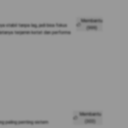
Membantu
stabil tanpa lag, jadi bisa fokus
(999)
atanya terjamin ketat dan performa
Membantu
(303)
ng paling penting sistem