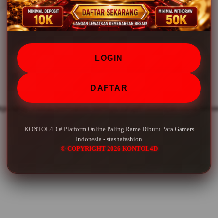
LOGIN
DAFTAR
nakan. Pilihan permainan slotnya sangat melimpah serta bebas 
KONTOL4D # Platform Online Paling Rame Diburu Para Gamers
Indonesia - stashafashion
© COPYRIGHT 2026 KONTOL4D