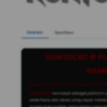
Deskripsi
Spesifikasi
KONTOL4D # PL
GAME
Mengenal KONTOL4D Sebagai Tempat Ber
KONTOL4D
termasuk sebagai platform 
sederhana, dan akses yang cepat melalu
proses login praktis, serta sistem yang s