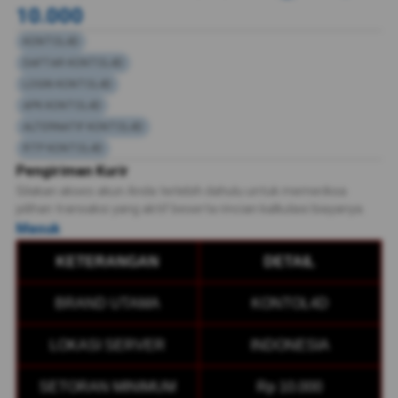
10.000
KONTOL4D
DAFTAR KONTOL4D
LOGIN KONTOL4D
APK KONTOL4D
ALTERNATIF KONTOL4D
RTP KONTOL4D
Pengiriman Kurir
Silakan akses akun Anda terlebih dahulu untuk memeriksa
pilihan transaksi yang aktif beserta rincian kalkulasi biayanya.
Masuk
KETERANGAN
DETAIL
BRAND UTAMA
KONTOL4D
LOKASI SERVER
INDONESIA
SETORAN MINIMUM
Rp 10.000