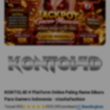
KONTOL4D # Platform Online Paling Rame Diburu
Para Gamers Indonesia - stashafashion
Bandingkan
Terjual 303
3333 (303 penilaian)