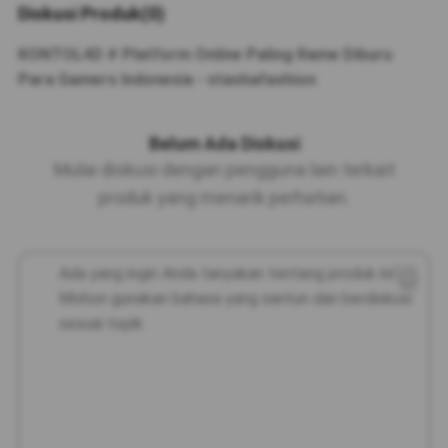
Diskusi Produk(0)
KONTOL4D # Platform Online Paling Rame Diburu
Para Gamers Indonesia - stashafashion
Belum Ada Diskusi
Mulai diskusi dengan pengguna lain terkait
produk yang menarik perhatian.