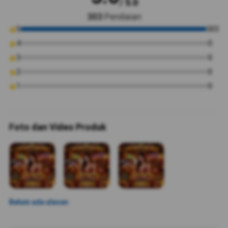
/ 5.0
303
Penilaian
5
303
4
0
3
0
2
0
1
0
Foto dan Video Produk
Belum ada ulasan