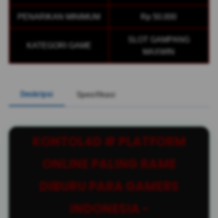
PENARIKAN MINIMUM
Rp 50.000
SLOT GAMPANG
KATEGORI GAME
MAXWIN
Deskripsi
Spesifikasi
KONTOL4D # PLATFORM
ONLINE PALING RAME
DIBURU PARA GAMERS
INDONESIA -