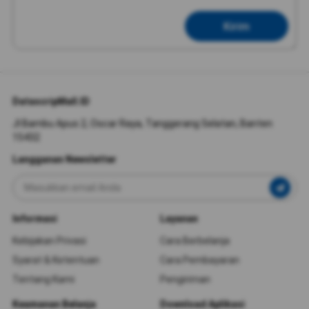
Kirim
DatascripMall.ID
Jl Bambu Apus 2, Oscar Raya, Tanggerang Selatan, Banten
15432
Langganan Newsletter
Informasi
Layanan
Kebijakan Privasi
Cara Berbelanja
Syarat & Ketentuan
Cara Pembayaran
Tentang Kami
Pengiriman
Keamanan Belanja
Download Aplikasi