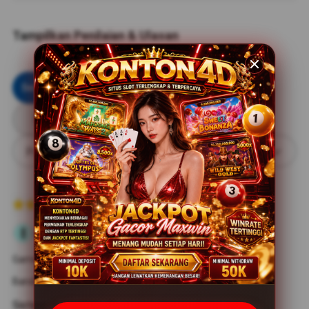
Tampilkan Penilaian & Ulasan
Semua (303)
Foto & Video
5.0
4.0
3.0
2.0
1.0
Paling Membantu
11 Febuari 2026
an***********ni
Game:STARLIGHT PRINCESS
Bandung
Sistem di KONTOL4D sangat responsif dan aman