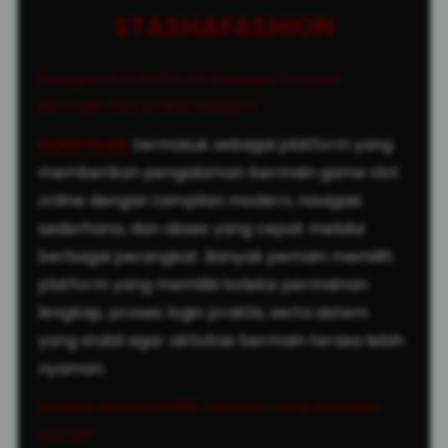
STASHAFASHION
Mengenal KONTOL4D Sebagai Tempat
Bermain Slot Online Modern
KONTOL4D
termasuk sebagai platform yang
memberikan pengalaman bermain game slot
online dengan tampilan modern, navigasi
sederhana, dan akses yang cepat melalui
berbagai perangkat. Banyak pemain memilih
platform yang memiliki koleksi permainan
lengkap, proses login praktis, serta sistem
yang stabil agar aktivitas bermain terasa lebih
nyaman.
Koleksi Game Slot88 Terbaru yang Semakin
Variatif