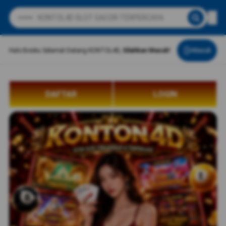
Halo Bosku Selamat Datang KONTOL4D,
Silahkan Masuk!
Masuk
DAFTAR
LOGIN