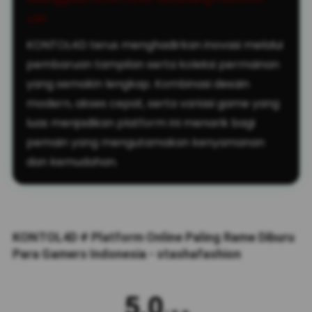
Lain
KONTOL4D terus menghadirkan inovasi melalui
pembaruan tampilan serta koleksi permainan
yang semakin lengkap. Kombinasi desain
modern, akses cepat, serta variasi game yang
luas menjadikan platform ini menarik bagi
pemain yang mengutamakan kenyamanan
dan kemudahan.
KONTOL4D # Platform Online Paling Rame Diburu
Para Gamers Indonesia - stashafashion
5.0