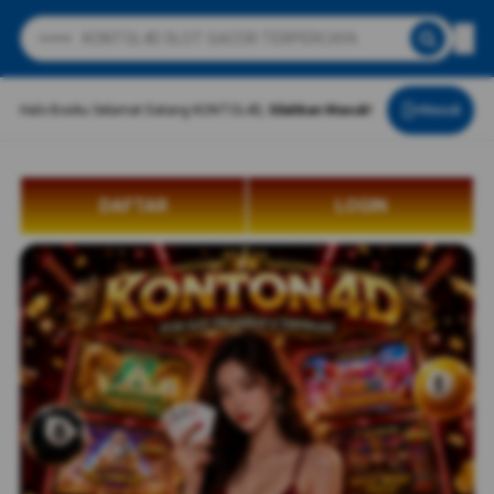
Halo Bosku Selamat Datang KONTOL4D,
Silahkan Masuk!
Masuk
DAFTAR
LOGIN