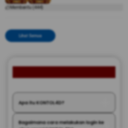
Membantu (444)
Lihat Semua
FAQ MEMBER KONTOL4D
Apa itu KONTOL4D?
Bagaimana cara melakukan login ke