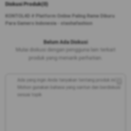
Diskusi Produk(0)
KONTOL4D # Platform Online Paling Rame Diburu
Para Gamers Indonesia - stashafashion
Belum Ada Diskusi
Mulai diskusi dengan pengguna lain terkait
produk yang menarik perhatian.