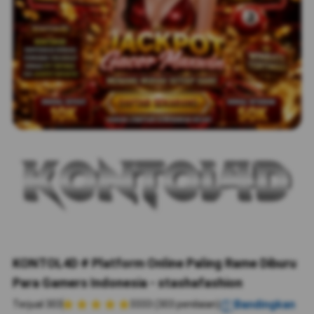
KONTOL4D # Platform Online Paling Rame Diburu
Para Gamers Indonesia - stashafashion
Bandingkan
Terjual 303
3333 (303 penilaian)