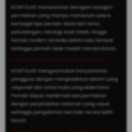
KONTOL4D menawarkan beragam kategori
permainan yang mampu memenuhi selera
berbagai tipe pemain. Mulai dari tema
petualangan, mitologi, buah klasik, hingga
fantasi modern tersedia dalam satu tempat
sehingga pemain tidak mudah merasa bosan.
Pengalaman Bermain yang Lebih Nyaman
KONTOL4D mengutamakan kenyamanan
pengguna dengan menghadirkan sistem yang
responsif dan antarmuka yang sederhana.
Pemain dapat menikmati sesi permainan
dengan perpindahan halaman yang cepat
sehingga pengalaman bermain terasa lebih
lancar.
Keunggulan KONTOL4D Dibanding Platform