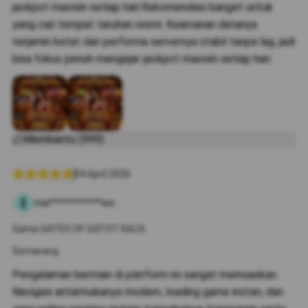
jackpot maxwin setiap hari.Rekomendasi banget untuk
yang cari tempat taruhan resmi. Keamanan datanya
terjamin ketat dan performa servernya stabil tanpa lag, jadi
bisa fokus penuh mengejar jackpot maxwin setiap hari.
Membantu (999)
04 April 2026
ma***********ws
Game:GATES OF GATOT KACA
Semarang
Pengalaman bermain di platform ini sangat memuaskan.
Navigasi antarmukanya modern, loading game instan, dan