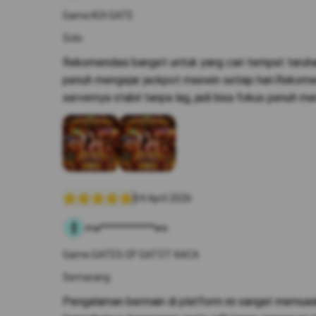
Game:KOI GATE
Solo
Rekomendasi banget untuk yang cari tempat taruhan
penuh mengejar jackpot maxwin setiap hari.Rekome
servernya stabil tanpa lag, jadi bisa fokus penuh me
04 April 2026
ma***********ws
Game:GATES OF GATOT KACA
Semarang
Pengalaman bermain di platform ini sangat memuask