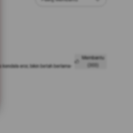
Membantu
(303)
kendala eror, bikin betah berlama-