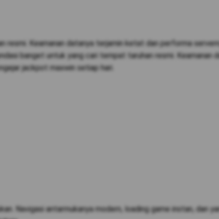
 resmi. Keamanan datanya terjamin ketat dan performa servernya 
ndasi banget untuk yang cari tempat taruhan resmi. Keamanan d
ngejar jackpot maxwin setiap hari.
an. Navigasi antarmukanya modern, loading game instan, dan ya