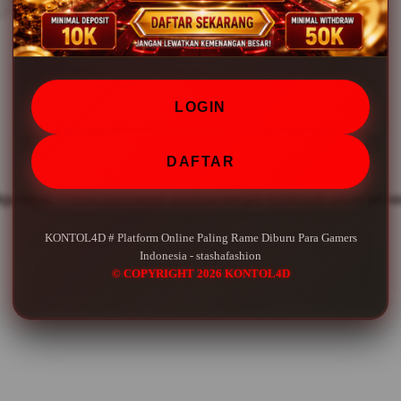
LOGIN
DAFTAR
nakan. Pilihan permainan slotnya sangat melimpah serta bebas 
KONTOL4D # Platform Online Paling Rame Diburu Para Gamers
Indonesia - stashafashion
© COPYRIGHT 2026 KONTOL4D