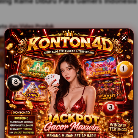
ing Rame Diburu Para Gamers Indonesia 
oto dan Video Produk
lum ada ulasan
3.0
2.0
1.0