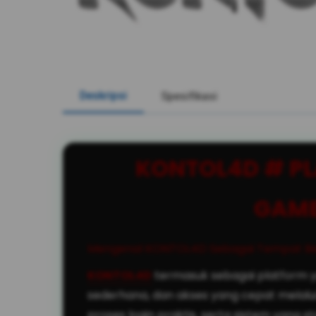
Deskripsi
Spesifikasi
KONTOL4D # PL
GAME
Mengenal KONTOL4D Sebagai Tempat Ber
KONTOL4D
termasuk sebagai platform 
sederhana, dan akses yang cepat melalu
proses login praktis, serta sistem yang s