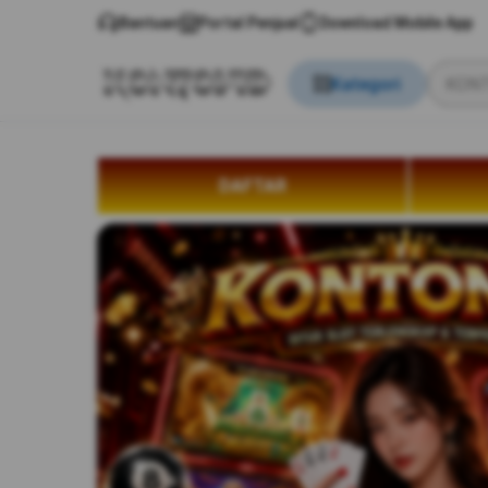
Bantuan
Portal Penjual
Download Mobile App
Kategori
KON
DAFTAR