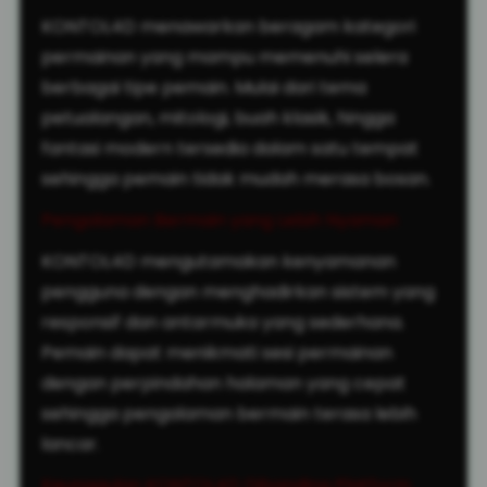
KONTOL4D menawarkan beragam kategori
permainan yang mampu memenuhi selera
berbagai tipe pemain. Mulai dari tema
petualangan, mitologi, buah klasik, hingga
fantasi modern tersedia dalam satu tempat
sehingga pemain tidak mudah merasa bosan.
Pengalaman Bermain yang Lebih Nyaman
KONTOL4D mengutamakan kenyamanan
pengguna dengan menghadirkan sistem yang
responsif dan antarmuka yang sederhana.
Pemain dapat menikmati sesi permainan
dengan perpindahan halaman yang cepat
sehingga pengalaman bermain terasa lebih
lancar.
Keunggulan KONTOL4D Dibanding Platform