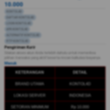
10.000
KONTOL4D
DAFTAR KONTOL4D
LOGIN KONTOL4D
APK KONTOL4D
ALTERNATIF KONTOL4D
RTP KONTOL4D
Pengiriman Kurir
Silakan akses akun Anda terlebih dahulu untuk memeriksa
pilihan transaksi yang aktif beserta rincian kalkulasi biayanya.
Masuk
KETERANGAN
DETAIL
BRAND UTAMA
KONTOL4D
LOKASI SERVER
INDONESIA
SETORAN MINIMUM
Rp 10.000