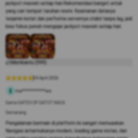
jackpot maxwin setiap hari.Rekomendasi banget untuk
yang cari tempat taruhan resmi. Keamanan datanya
terjamin ketat dan performa servernya stabil tanpa lag, jadi
bisa fokus penuh mengejar jackpot maxwin setiap hari.
Membantu (999)
04 April 2026
ma***********ws
Game:GATES OF GATOT KACA
Semarang
Pengalaman bermain di platform ini sangat memuaskan.
Navigasi antarmukanya modern, loading game instan, dan