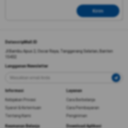
Kirim
DatascripMall.ID
Jl Bambu Apus 2, Oscar Raya, Tanggerang Selatan, Banten
15432
Langganan Newsletter
Informasi
Layanan
Kebijakan Privasi
Cara Berbelanja
Syarat & Ketentuan
Cara Pembayaran
Tentang Kami
Pengiriman
Keamanan Belanja
Download Aplikasi