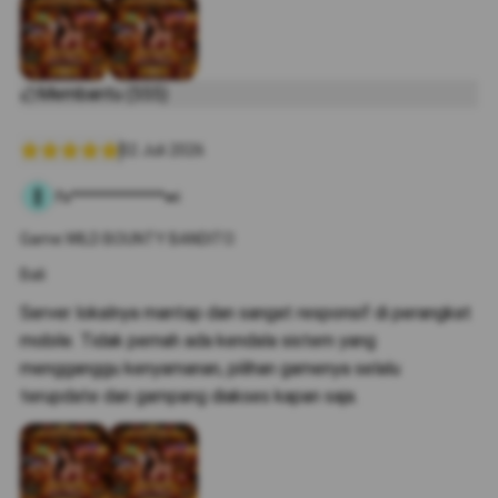
Membantu (555)
02 Juli 2026
fs************wi
Game:WILD BOUNTY BANDITO
Bali
Server lokalnya mantap dan sangat responsif di perangkat
mobile. Tidak pernah ada kendala sistem yang
mengganggu kenyamanan, pilihan gamenya selalu
terupdate dan gampang diakses kapan saja.