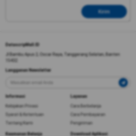
Kirim
DatascripMall.ID
Jl Bambu Apus 2, Oscar Raya, Tanggerang Selatan, Banten
15432
Langganan Newsletter
Informasi
Layanan
Kebijakan Privasi
Cara Berbelanja
Syarat & Ketentuan
Cara Pembayaran
Tentang Kami
Pengiriman
Keamanan Belanja
Download Aplikasi