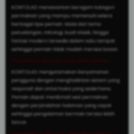
KONTOL4D menawarkan beragam kategori
permainan yang mampu memenuhi selera
berbagai tipe pemain. Mulai dari tema
petualangan, mitologi, buah klasik, hingga
fantasi modern tersedia dalam satu tempat
sehingga pemain tidak mudah merasa bosan.
Pengalaman Bermain yang Lebih Nyaman
KONTOL4D mengutamakan kenyamanan
pengguna dengan menghadirkan sistem yang
responsif dan antarmuka yang sederhana.
Pemain dapat menikmati sesi permainan
dengan perpindahan halaman yang cepat
sehingga pengalaman bermain terasa lebih
lancar.
Keunggulan KONTOL4D Dibanding Platform