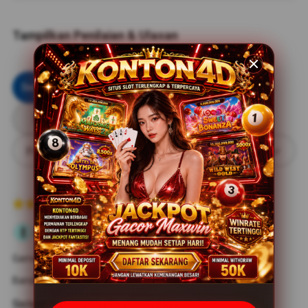
Tampilkan Penilaian & Ulasan
Semua (303)
Foto & Video
5.0
4.0
3.0
2.0
1.0
Paling Membantu
11 Febuari 2026
an***********ni
Game:STARLIGHT PRINCESS
Bandung
Sistem di KONTOL4D sangat responsif dan aman