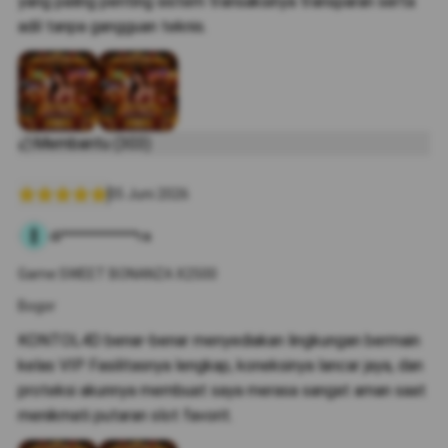
yang paling penting sistem transaksinya transparan serta
adil tanpa gangguan teknis.
Membantu (303)
05 Juni 2026
di***********ra
Game:SWEET BONANZA X2500
Bogor
KONTOL4D benar-benar menyediakan lingkungan bermain
kelas VIP. Fasilitasnya lengkap, koneksinya lancar jaya, dan
proteksi akunnya membuat saya merasa sangat aman saat
menikmati putaran slot favorit.