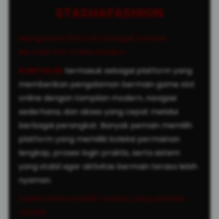
STASHAFASHION
Mengenal KONTOL4D Sebagai Tempat
Bermain Slot Online Modern
KONTOL4D
termasuk sebagai platform yang
memberikan pengalaman bermain game slot
online dengan tampilan modern, navigasi
sederhana, dan akses yang cepat melalui
berbagai perangkat. Banyak pemain memilih
platform yang memiliki koleksi permainan
lengkap, proses login praktis, serta sistem
yang stabil agar aktivitas bermain terasa lebih
nyaman.
Koleksi Game Slot88 Terbaru yang Semakin
Variatif