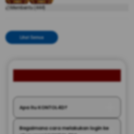
Membantu (444)
Lihat Semua
FAQ MEMBER KONTOL4D
Apa itu KONTOL4D?
Bagaimana cara melakukan login ke