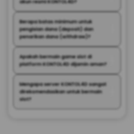
akun resmi KONTOL4D?
Berapa batas minimum untuk
pengisian dana (deposit) dan
penarikan dana (withdraw)?
Apakah bermain game slot di
platform KONTOL4D dijamin aman?
Mengapa server KONTOL4D sangat
direkomendasikan untuk bermain
slot?