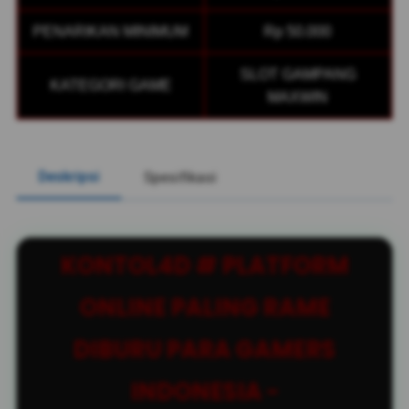
PENARIKAN MINIMUM
Rp 50.000
SLOT GAMPANG
KATEGORI GAME
MAXWIN
Deskripsi
Spesifikasi
KONTOL4D # PLATFORM
ONLINE PALING RAME
DIBURU PARA GAMERS
INDONESIA -