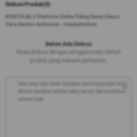
Diskusi Produk(0)
KONTOL4D # Platform Online Paling Rame Diburu
Para Gamers Indonesia - stashafashion
Belum Ada Diskusi
Mulai diskusi dengan pengguna lain terkait
produk yang menarik perhatian.