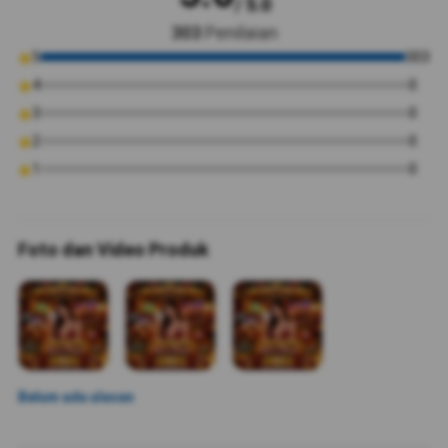
/ 5.0
303
Penilaian
5
303
4
0
3
0
2
0
1
0
Foto dan Video Produk
Belum ada ulasan