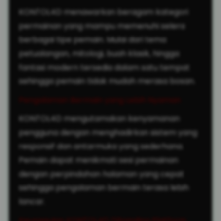
KONTOL4D menawarkan beragam kategori
permainan yang mampu memenuhi selera
berbagai tipe pemain. Mulai dari tema
petualangan, mitologi, buah klasik, hingga
fantasi modern tersedia dalam satu tempat
sehingga pemain tidak mudah merasa bosan.
Pengalaman Bermain yang Lebih Nyaman
KONTOL4D mengutamakan kenyamanan
pengguna dengan menghadirkan sistem yang
responsif dan antarmuka yang sederhana.
Pemain dapat menikmati sesi permainan
dengan perpindahan halaman yang cepat
sehingga pengalaman bermain terasa lebih
lancar.
Keunggulan KONTOL4D Dibanding Platform