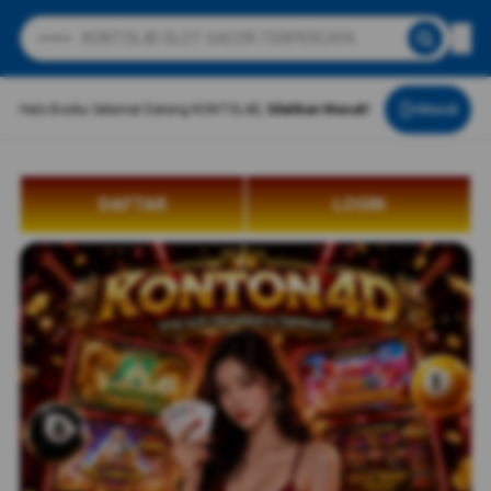
Halo Bosku Selamat Datang KONTOL4D,
Silahkan Masuk!
Masuk
DAFTAR
LOGIN