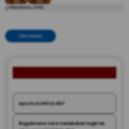
Membantu (444)
Lihat Semua
FAQ MEMBER KONTOL4D
Apa itu KONTOL4D?
Bagaimana cara melakukan login ke