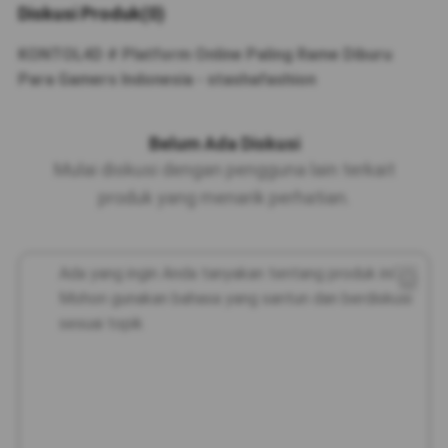
Diskusi Produk(0)
KONTOL4D # Platform Online Paling Rame Diburu
Para Gamers Indonesia - stashafashion
Belum Ada Diskusi
Mulai diskusi dengan pengguna lain terkait
produk yang menarik perhatian.