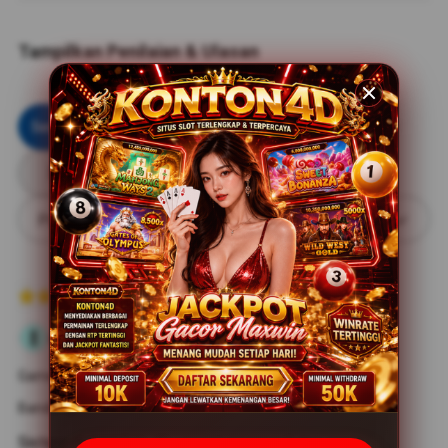
Tampilkan Penilaian & Ulasan
Semua (303)
Foto & Video
5.0
4.0
3.0
2.0
1.0
Paling Membantu
11 Febuari 2026
an***********ni
Game:STARLIGHT PRINCESS
Bandung
Sistem di KONTOL4D sangat responsif dan aman