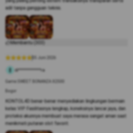
yang paling penting sistem transaksinya transparan serta
adil tanpa gangguan teknis.
Membantu (303)
05 Juni 2026
di***********ra
Game:SWEET BONANZA X2500
Bogor
KONTOL4D benar-benar menyediakan lingkungan bermain
kelas VIP. Fasilitasnya lengkap, koneksinya lancar jaya, dan
proteksi akunnya membuat saya merasa sangat aman saat
menikmati putaran slot favorit.