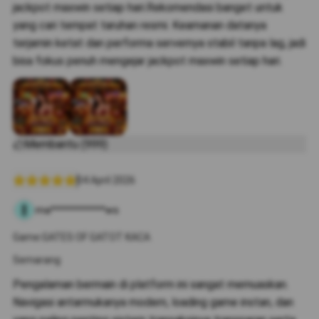
jackpot maxwin setiap hari.Rekomendasi banget untuk
yang cari tempat taruhan resmi. Keamanan datanya
terjamin ketat dan performa servernya stabil tanpa lag, jadi
bisa fokus penuh mengejar jackpot maxwin setiap hari.
Membantu (999)
04 April 2026
ma***********ws
Game:GATES OF GATOT KACA
Semarang
Pengalaman bermain di platform ini sangat memuaskan.
Navigasi antarmukanya modern, loading game instan, dan