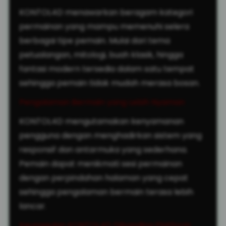
KONTOL4D menawarkan beragam kategori
permainan yang mampu memenuhi selera
berbagai tipe pemain. Mulai dari tema
petualangan, mitologi, buah klasik, hingga
fantasi modern tersedia dalam satu tempat
sehingga pemain tidak mudah merasa bosan.
Pengalaman Bermain yang Lebih Nyaman
KONTOL4D mengutamakan kenyamanan
pengguna dengan menghadirkan sistem yang
responsif dan antarmuka yang sederhana.
Pemain dapat menikmati sesi permainan
dengan perpindahan halaman yang cepat
sehingga pengalaman bermain terasa lebih
lancar.
Keunggulan KONTOL4D Dibanding Platform