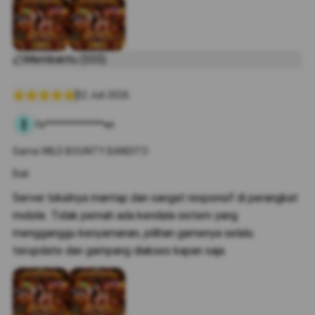
Membantu (555)
02 Juli 2026
fs************wi
Game:WILD BOUNTY BANDITO
Bali
Server lokalnya mantap dan sangat responsif di perangkat
mobile. Tidak pernah ada kendala sistem yang
mengganggu kenyamanan, pilihan gamenya selalu
terupdate dan gampang diakses kapan saja.