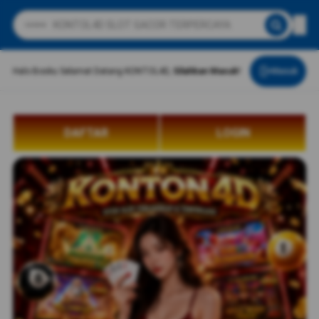
Halo Bosku Selamat Datang KONTOL4D,
Silahkan Masuk!
Masuk
DAFTAR
LOGIN