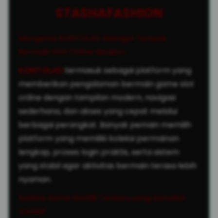
STASHAFASHION
Mengenal KONTOL4D Sebagai Tempat
Bermain Slot Online Modern
KONTOL4D
termasuk sebagai platform yang
memberikan pengalaman bermain game slot
online dengan tampilan modern, navigasi
sederhana, dan akses yang cepat melalui
berbagai perangkat. Banyak pemain memilih
platform yang memiliki koleksi permainan
lengkap, proses login praktis, serta sistem
yang stabil agar aktivitas bermain terasa lebih
nyaman.
Koleksi Game Slot88 Terbaru yang Semakin
Variatif