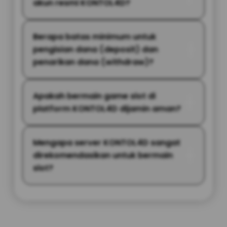
akun resmi KONTOL4D?
Berapa batas minimum untuk
pengisian dana (deposit) dan
penarikan dana (withdraw)?
Apakah bermain game slot di
platform KONTOL4D dijamin aman?
Mengapa server KONTOL4D sangat
direkomendasikan untuk bermain
slot?