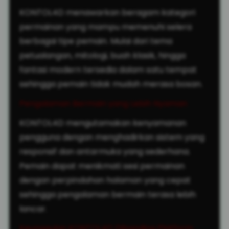
KONTOL4D menawarkan beragam kategori
permainan yang mampu memenuhi selera
berbagai tipe pemain. Mulai dari tema
petualangan, mitologi, buah klasik, hingga
fantasi modern tersedia dalam satu tempat
sehingga pemain tidak mudah merasa bosan.
Pengalaman Bermain yang Lebih Nyaman
KONTOL4D mengutamakan kenyamanan
pengguna dengan menghadirkan sistem yang
responsif dan antarmuka yang sederhana.
Pemain dapat menikmati sesi permainan
dengan perpindahan halaman yang cepat
sehingga pengalaman bermain terasa lebih
lancar.
Keunggulan KONTOL4D Dibanding Platform