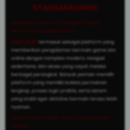
STASHAFASHION
Mengenal KONTOL4D Sebagai Tempat
Bermain Slot Online Modern
KONTOL4D
termasuk sebagai platform yang
memberikan pengalaman bermain game slot
online dengan tampilan modern, navigasi
sederhana, dan akses yang cepat melalui
berbagai perangkat. Banyak pemain memilih
platform yang memiliki koleksi permainan
lengkap, proses login praktis, serta sistem
yang stabil agar aktivitas bermain terasa lebih
nyaman.
Koleksi Game Slot88 Terbaru yang Semakin
Variatif