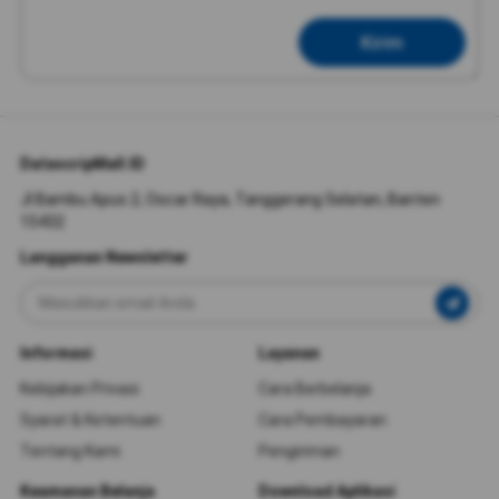
Kirim
DatascripMall.ID
Jl Bambu Apus 2, Oscar Raya, Tanggerang Selatan, Banten
15432
Langganan Newsletter
Informasi
Layanan
Kebijakan Privasi
Cara Berbelanja
Syarat & Ketentuan
Cara Pembayaran
Tentang Kami
Pengiriman
Keamanan Belanja
Download Aplikasi