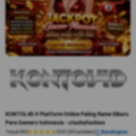
KONTOL4D # Platform Online Paling Rame Diburu
Para Gamers Indonesia - stashafashion
Bandingkan
Terjual 303
3333 (303 penilaian)