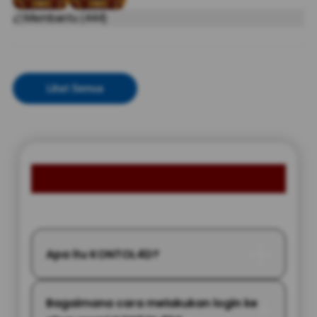
Membantu (444)
Lihat Semua
FAQ MEMBER KONTOL4D
Apa itu KONTOL4D?
Bagaimana cara melakukan login ke