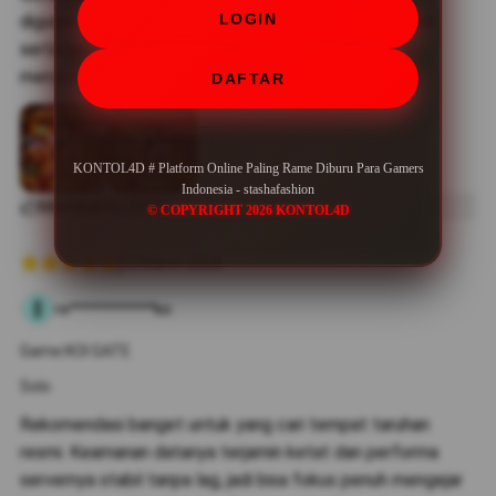
LOGIN
digunakan. Pilihan permainan slotnya sangat melimpah
serta bebas kendala eror, bikin betah berlama-lama
menyusun taktik taruhan di sini.
DAFTAR
KONTOL4D # Platform Online Paling Rame Diburu Para Gamers
Indonesia - stashafashion
Membantu (303)
© COPYRIGHT 2026 KONTOL4D
12 Maret 2026
re***********ko
Game:KOI GATE
Solo
Rekomendasi banget untuk yang cari tempat taruhan
resmi. Keamanan datanya terjamin ketat dan performa
servernya stabil tanpa lag, jadi bisa fokus penuh mengejar