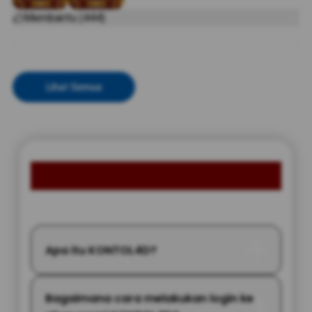
Membantu (444)
Lihat Semua
FAQ MEMBER KONTOL4D
Apa itu KONTOL4D?
Bagaimana cara melakukan login ke