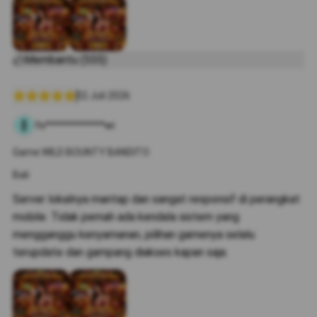
Membantu (555)
02 Juli 2026
fs************wi
Game:WILD BOUNTY BANDITO
Bali
Server lokalnya mantap dan sangat responsif di perangkat
mobile. Tidak pernah ada kendala sistem yang
mengganggu kenyamanan, pilihan gamenya selalu
terupdate dan gampang diakses kapan saja.