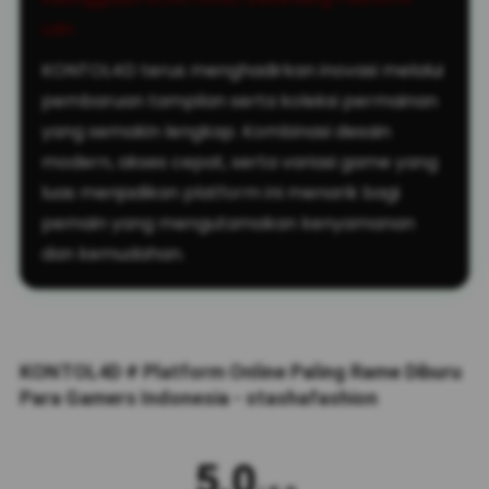
Lain
KONTOL4D terus menghadirkan inovasi melalui
pembaruan tampilan serta koleksi permainan
yang semakin lengkap. Kombinasi desain
modern, akses cepat, serta variasi game yang
luas menjadikan platform ini menarik bagi
pemain yang mengutamakan kenyamanan
dan kemudahan.
KONTOL4D # Platform Online Paling Rame Diburu
Para Gamers Indonesia - stashafashion
5.0