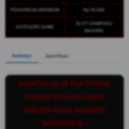
PENARIKAN MINIMUM
Rp 50.000
SLOT GAMPANG
KATEGORI GAME
MAXWIN
Deskripsi
Spesifikasi
KONTOL4D # PLATFORM
ONLINE PALING RAME
DIBURU PARA GAMERS
INDONESIA -