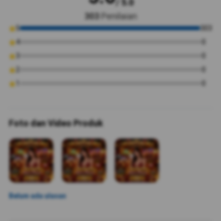
/ 5.0
303
Penilaian
5
303
4
0
3
0
2
0
1
0
Foto dan Video Produk
Belum ada ulasan