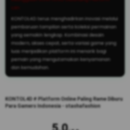
Lain
KONTOL4D terus menghadirkan inovasi melalui
pembaruan tampilan serta koleksi permainan
yang semakin lengkap. Kombinasi desain
modern, akses cepat, serta variasi game yang
luas menjadikan platform ini menarik bagi
pemain yang mengutamakan kenyamanan
dan kemudahan.
KONTOL4D # Platform Online Paling Rame Diburu
Para Gamers Indonesia - stashafashion
5.0