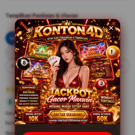
Tampilkan Penilaian & Ulasan
Semua (303)
Foto & Video
5.0
4.0
3.0
2.0
1.0
Paling Membantu
11 Febuari 2026
an***********ni
Game:STARLIGHT PRINCESS
Bandung
Sistem di KONTOL4D sangat responsif dan aman