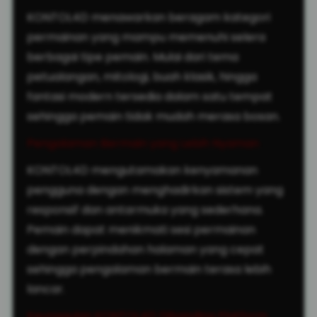
KONTOL4D menawarkan beragam kategori
permainan yang mampu memenuhi selera
berbagai tipe pemain. Mulai dari tema
petualangan, mitologi, buah klasik, hingga
fantasi modern tersedia dalam satu tempat
sehingga pemain tidak mudah merasa bosan.
Pengalaman Bermain yang Lebih Nyaman
KONTOL4D mengutamakan kenyamanan
pengguna dengan menghadirkan sistem yang
responsif dan antarmuka yang sederhana.
Pemain dapat menikmati sesi permainan
dengan perpindahan halaman yang cepat
sehingga pengalaman bermain terasa lebih
lancar.
Keunggulan KONTOL4D Dibanding Platform