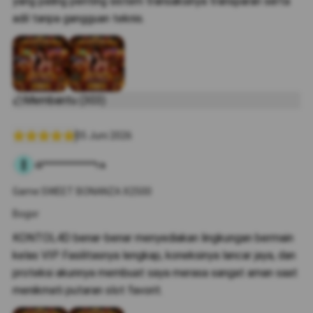
yang paling penting sistem transaksinya transparan serta
adil tanpa gangguan teknis.
Membantu (303)
05 Juni 2026
di***********ra
Game:SWEET BONANZA X2500
Bogor
KONTOL4D benar-benar menyediakan lingkungan bermain
kelas VIP. Fasilitasnya lengkap, koneksinya lancar jaya, dan
proteksi akunnya membuat saya merasa sangat aman saat
menikmati putaran slot favorit.