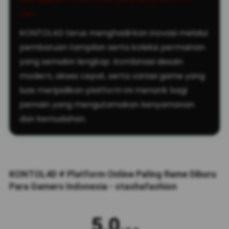
Lain
KONTOL4D terus menghadirkan inovasi melalui
pembaruan tampilan serta koleksi permainan
yang semakin lengkap. Kombinasi desain
modern, akses cepat, serta variasi game yang
luas menjadikan platform ini menarik bagi
pemain yang mengutamakan kenyamanan
dan kemudahan.
KONTOL4D # Platform Online Paling Rame Diburu
Para Gamers Indonesia - stashafashion
5.0