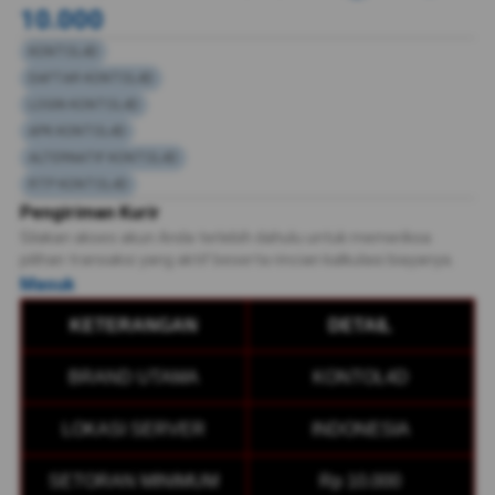
10.000
KONTOL4D
DAFTAR KONTOL4D
LOGIN KONTOL4D
APK KONTOL4D
ALTERNATIF KONTOL4D
RTP KONTOL4D
Pengiriman Kurir
Silakan akses akun Anda terlebih dahulu untuk memeriksa
pilihan transaksi yang aktif beserta rincian kalkulasi biayanya.
Masuk
KETERANGAN
DETAIL
BRAND UTAMA
KONTOL4D
LOKASI SERVER
INDONESIA
SETORAN MINIMUM
Rp 10.000