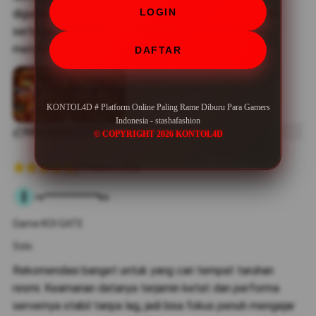
LOGIN
digunakan. Pilihan permainan slotnya sangat melimpah
serta bebas kendala eror, bikin betah berlama-lama
menyusun taktik taruhan di sini.
DAFTAR
KONTOL4D # Platform Online Paling Rame Diburu Para Gamers
Indonesia - stashafashion
Membantu (303)
© COPYRIGHT 2026 KONTOL4D
12 Maret 2026
re***********ko
Game:KOI GATE
Solo
Rekomendasi banget untuk yang cari tempat taruhan
resmi. Keamanan datanya terjamin ketat dan performa
servernya stabil tanpa lag, jadi bisa fokus penuh mengejar