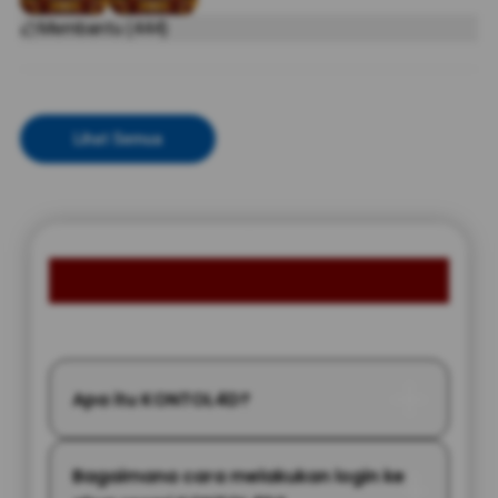
Membantu (444)
Lihat Semua
FAQ MEMBER KONTOL4D
Apa itu KONTOL4D?
Bagaimana cara melakukan login ke