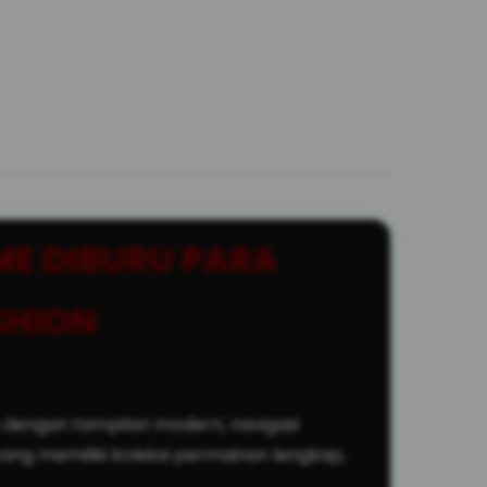
ME DIBURU PARA
SHION
dengan tampilan modern, navigasi
ang memiliki koleksi permainan lengkap,