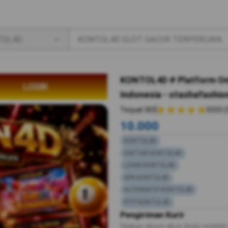
TOL4D
KONTOL4D # Platform Onl
LOGIN
Indonesia - stashafashio
Terjual 303
3333 (
10.000
KONTOL4D
DAFTAR KONTOL4D
LOGIN KONTOL4D
APK KONTOL4D
ALTERNATIF KONTOL4D
RTP KONTOL4D
Pengiriman Kurir
Silakan akses akun Anda terlebih