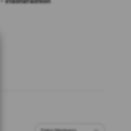
- stashafashion
Paling Membantu