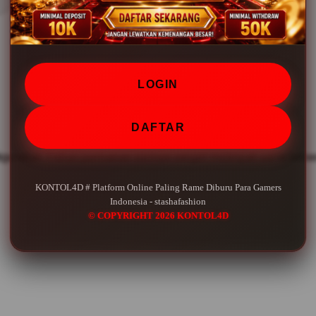
LOGIN
DAFTAR
nakan. Pilihan permainan slotnya sangat melimpah serta bebas 
KONTOL4D # Platform Online Paling Rame Diburu Para Gamers
Indonesia - stashafashion
© COPYRIGHT 2026 KONTOL4D