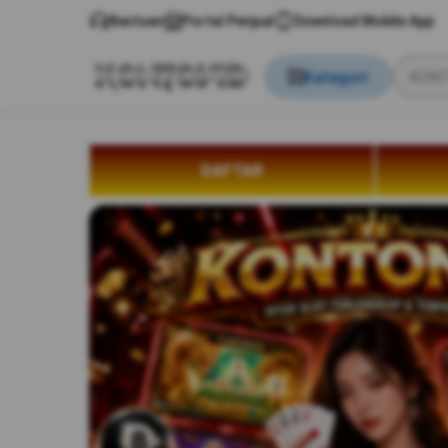
Bantuan
Portal Penjual
Download Mobile App
Kategori
KON
DAFTAR