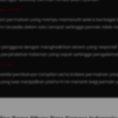
n Variatif
 permainan yang mampu memenuhi selera berbagai tipe
odern tersedia dalam satu tempat sehingga pemain tidak
n
ngguna dengan menghadirkan sistem yang responsif 
 perpindahan halaman yang cepat sehingga pengalaman 
m Lain
lalui pembaruan tampilan serta koleksi permainan yang
me yang luas menjadikan platform ini menarik bagi pem