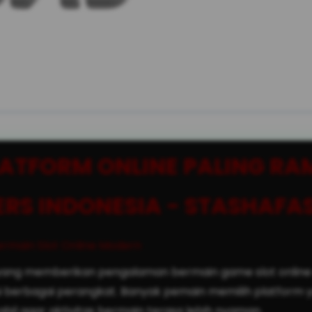
ATFORM ONLINE PALING RA
RS INDONESIA - STASHAFA
main Slot Online Modern
yang memberikan pengalaman bermain game slot online 
i berbagai perangkat. Banyak pemain memilih platform y
tabil agar aktivitas bermain terasa lebih nyaman.