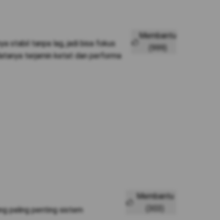
Membantu
stabil tanpa lag, jadi bisa fokus
(999)
atanya terjamin ketat dan performa
Membantu
(303)
ng paling penting sistem