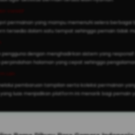
n Variatif
 permainan yang mampu memenuhi selera berbagai tipe
odern tersedia dalam satu tempat sehingga pemain tidak
n
ngguna dengan menghadirkan sistem yang responsif 
 perpindahan halaman yang cepat sehingga pengalaman 
m Lain
lalui pembaruan tampilan serta koleksi permainan yang
me yang luas menjadikan platform ini menarik bagi pem