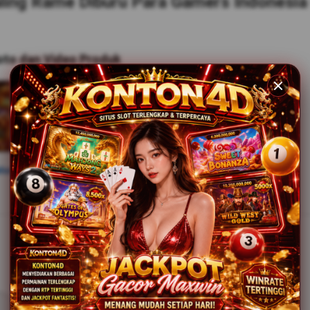
ing Rame Diburu Para Gamers Indonesia 
oto dan Video Produk
lum ada ulasan
3.0
2.0
1.0