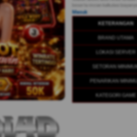
beserta rincian kalkulasi biayanya
Masuk
KETERANGAN
BRAND UTAMA
LOKASI SERVER
SETORAN MINIMU
PENARIKAN MINIM
KATEGORI GAME