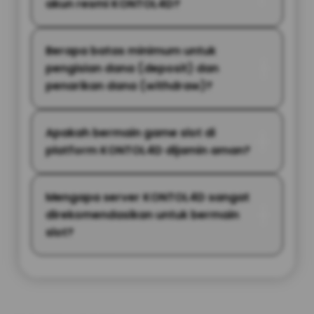
akun resmi KONTOL4D?
Berapa batas minimum untuk
pengisian dana (deposit) dan
penarikan dana (withdraw)?
Apakah bermain game slot di
platform KONTOL4D dijamin aman?
Mengapa server KONTOL4D sangat
direkomendasikan untuk bermain
slot?