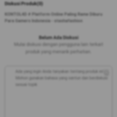
Diskusi Produk(0)
KONTOL4D # Platform Online Paling Rame Diburu
Para Gamers Indonesia - stashafashion
Belum Ada Diskusi
Mulai diskusi dengan pengguna lain terkait
produk yang menarik perhatian.