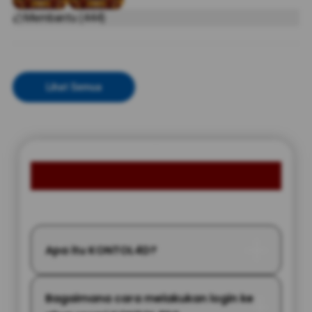
Membantu (444)
Lihat Semua
FAQ MEMBER KONTOL4D
Apa itu KONTOL4D?
Bagaimana cara melakukan login ke