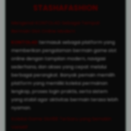
STASHAFASHION
Mengenal KONTOL4D Sebagai Tempat
Bermain Slot Online Modern
KONTOL4D
termasuk sebagai platform yang
memberikan pengalaman bermain game slot
online dengan tampilan modern, navigasi
sederhana, dan akses yang cepat melalui
berbagai perangkat. Banyak pemain memilih
platform yang memiliki koleksi permainan
lengkap, proses login praktis, serta sistem
yang stabil agar aktivitas bermain terasa lebih
nyaman.
Koleksi Game Slot88 Terbaru yang Semakin
Variatif