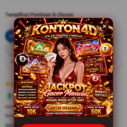
Tampilkan Penilaian & Ulasan
Semua (303)
Foto & Video
5.0
4.0
3.0
2.0
1.0
Paling Membantu
11 Febuari 2026
an***********ni
Game:STARLIGHT PRINCESS
Bandung
Sistem di KONTOL4D sangat responsif dan aman