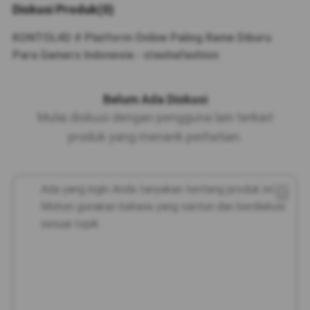
Diskusi Produk(0)
KONTOL4D # Platform Online Paling Rame Diburu
Para Gamers Indonesia - stashafashion
Belum Ada Diskusi
Mulai diskusi dengan pengguna lain terkait
produk yang menarik perhatian.