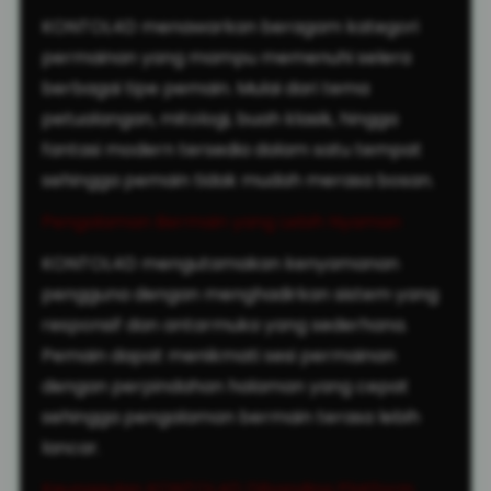
KONTOL4D menawarkan beragam kategori
permainan yang mampu memenuhi selera
berbagai tipe pemain. Mulai dari tema
petualangan, mitologi, buah klasik, hingga
fantasi modern tersedia dalam satu tempat
sehingga pemain tidak mudah merasa bosan.
Pengalaman Bermain yang Lebih Nyaman
KONTOL4D mengutamakan kenyamanan
pengguna dengan menghadirkan sistem yang
responsif dan antarmuka yang sederhana.
Pemain dapat menikmati sesi permainan
dengan perpindahan halaman yang cepat
sehingga pengalaman bermain terasa lebih
lancar.
Keunggulan KONTOL4D Dibanding Platform