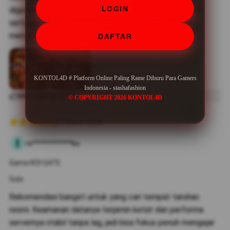
LOGIN
digunakan. Pilihan permainan slotnya sangat melimpah
serta bebas kendala eror, bikin betah berlama-lama
menyusun taktik taruhan di sini.
DAFTAR
KONTOL4D # Platform Online Paling Rame Diburu Para Gamers
Indonesia - stashafashion
Membantu (303)
© COPYRIGHT 2026 KONTOL4D
12 Maret 2026
re***********ko
Game:KOI GATE
Solo
Rekomendasi banget untuk yang cari tempat taruhan
resmi. Keamanan datanya terjamin ketat dan performa
servernya stabil tanpa lag, jadi bisa fokus penuh mengejar