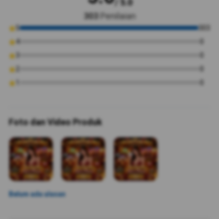
/ 5.0
303
Penilaian
5
303
4
0
3
0
2
0
1
0
Foto dan Video Produk
Belum ada ulasan