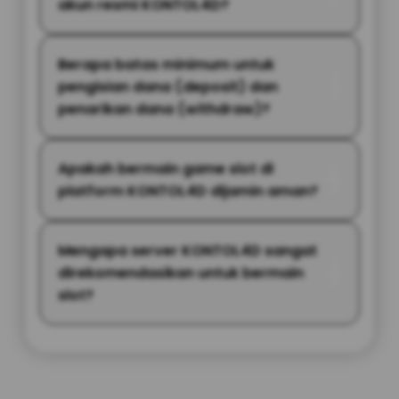
akun resmi KONTOL4D?
Berapa batas minimum untuk
pengisian dana (deposit) dan
penarikan dana (withdraw)?
Apakah bermain game slot di
platform KONTOL4D dijamin aman?
Mengapa server KONTOL4D sangat
direkomendasikan untuk bermain
slot?