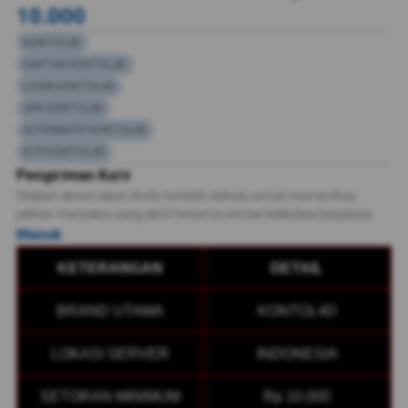
10.000
KONTOL4D
DAFTAR KONTOL4D
LOGIN KONTOL4D
APK KONTOL4D
ALTERNATIF KONTOL4D
RTP KONTOL4D
Pengiriman Kurir
Silakan akses akun Anda terlebih dahulu untuk memeriksa
pilihan transaksi yang aktif beserta rincian kalkulasi biayanya.
Masuk
KETERANGAN
DETAIL
BRAND UTAMA
KONTOL4D
LOKASI SERVER
INDONESIA
SETORAN MINIMUM
Rp 10.000