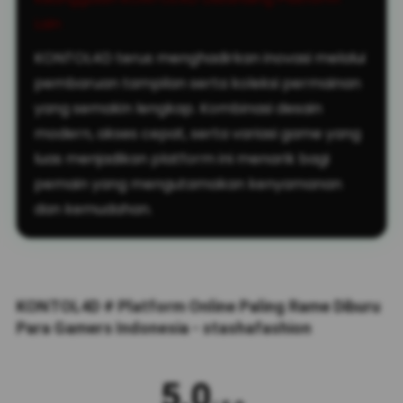
Lain
KONTOL4D terus menghadirkan inovasi melalui
pembaruan tampilan serta koleksi permainan
yang semakin lengkap. Kombinasi desain
modern, akses cepat, serta variasi game yang
luas menjadikan platform ini menarik bagi
pemain yang mengutamakan kenyamanan
dan kemudahan.
KONTOL4D # Platform Online Paling Rame Diburu
Para Gamers Indonesia - stashafashion
5.0