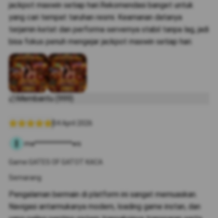
jackpot maxwin setiap hari.Rekomendasi banget untuk
yang cari tempat taruhan resmi. Keamanan datanya
terjamin ketat dan performa servernya stabil tanpa lag, jadi
bisa fokus penuh mengejar jackpot maxwin setiap hari.
Membantu (999)
04 April 2026
ma***********ws
Game:GATES OF GATOT KACA
Semarang
Pengalaman bermain di platform ini sangat memuaskan.
Navigasi antarmukanya modern, loading game instan, dan