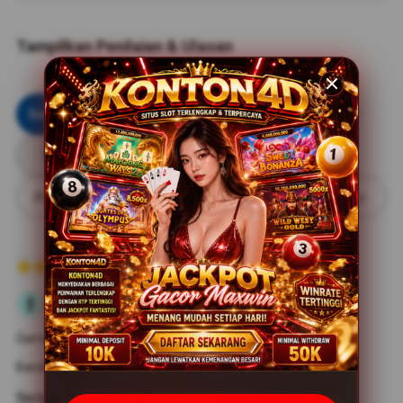
Tampilkan Penilaian & Ulasan
Semua (303)
Foto & Video
5.0
4.0
3.0
2.0
1.0
Paling Membantu
11 Febuari 2026
an***********ni
Game:STARLIGHT PRINCESS
Bandung
Sistem di KONTOL4D sangat responsif dan aman