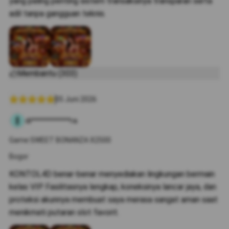
yang paling penting sistem transaksinya transparan serta
adil tanpa gangguan teknis.
Membantu (303)
05 Juni 2026
di***********ra
Game:SWEET BONANZA X2500
Bogor
KONTOL4D benar-benar menyediakan lingkungan bermain
kelas VIP. Fasilitasnya lengkap, koneksinya lancar jaya, dan
proteksi akunnya membuat saya merasa sangat aman saat
menikmati putaran slot favorit.