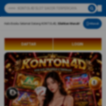
Halo Bosku Selamat Datang KONTOL4D,
Silahkan Masuk!
Masuk
DAFTAR
LOGIN