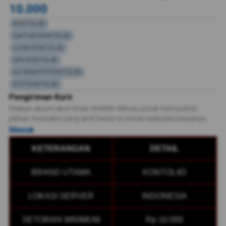
10.000
KONTOL4D
DAFTAR KONTOL4D
LOGIN KONTOL4D
APK KONTOL4D
ALTERNATIF KONTOL4D
RTP KONTOL4D
Pengiriman Kurir
Silakan akses akun Anda terlebih dahulu untuk memeriksa
pilihan transaksi yang aktif beserta rincian kalkulasi biayanya.
Masuk
KETERANGAN
DETAIL
BRAND UTAMA
KONTOL4D
LOKASI SERVER
INDONESIA
SETORAN MINIMUM
Rp 10.000