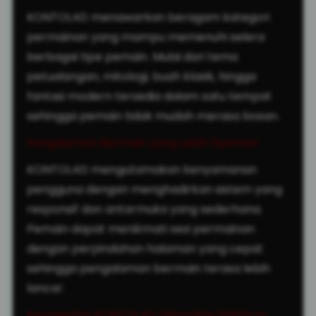
KONTOL4D menawarkan beragam kategori
permainan yang mampu memenuhi selera
berbagai tipe pemain. Mulai dari tema
petualangan, mitologi, buah klasik, hingga
fantasi modern tersedia dalam satu tempat
sehingga pemain tidak mudah merasa bosan.
Pengalaman Bermain yang Lebih Nyaman
KONTOL4D mengutamakan kenyamanan
pengguna dengan menghadirkan sistem yang
responsif dan antarmuka yang sederhana.
Pemain dapat menikmati sesi permainan
dengan perpindahan halaman yang cepat
sehingga pengalaman bermain terasa lebih
lancar.
Keunggulan KONTOL4D Dibanding Platform