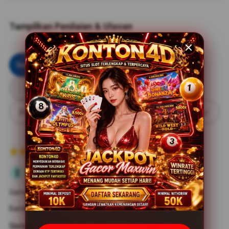
Tampilkan Penilaian & Ulasan
Semua (303)
Foto & Video
5.0
4.0
3.0
2.0
1.0
Paling Membantu
11 Febuari 2026
an***********ni
Game:STARLIGHT PRINCESS
Bandung
Sistem di KONTOL4D sangat responsif dan aman