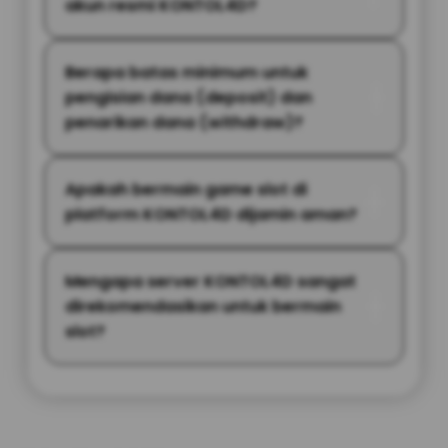
akun resmi KONTOL4D?
Berapa batas minimum untuk
pengisian dana (deposit) dan
penarikan dana (withdraw)?
Apakah bermain game slot di
platform KONTOL4D dijamin aman?
Mengapa server KONTOL4D sangat
direkomendasikan untuk bermain
slot?