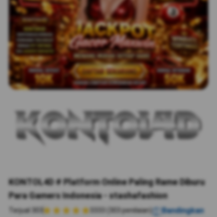
KONTOL4D # Platform Online Paling Rame Diburu
Para Gamers Indonesia - stashafashion
Bandingkan
Terjual 303
3333 (303 penilaian)