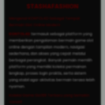
STASHAFASHION
Mengenal KONTOL4D Sebagai Tempat
Bermain Slot Online Modern
KONTOL4D
termasuk sebagai platform yang
memberikan pengalaman bermain game slot
online dengan tampilan modern, navigasi
sederhana, dan akses yang cepat melalui
berbagai perangkat. Banyak pemain memilih
platform yang memiliki koleksi permainan
lengkap, proses login praktis, serta sistem
yang stabil agar aktivitas bermain terasa lebih
nyaman.
Koleksi Game Slot88 Terbaru yang Semakin
Variatif