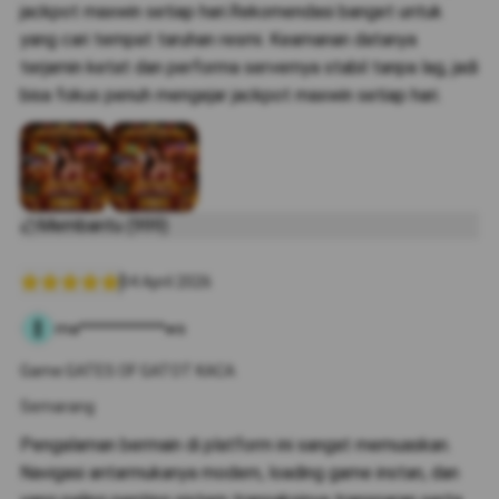
jackpot maxwin setiap hari.Rekomendasi banget untuk
yang cari tempat taruhan resmi. Keamanan datanya
terjamin ketat dan performa servernya stabil tanpa lag, jadi
bisa fokus penuh mengejar jackpot maxwin setiap hari.
Membantu (999)
04 April 2026
ma***********ws
Game:GATES OF GATOT KACA
Semarang
Pengalaman bermain di platform ini sangat memuaskan.
Navigasi antarmukanya modern, loading game instan, dan