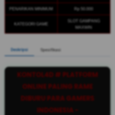
PENARIKAN MINIMUM
Rp 50.000
SLOT GAMPANG
KATEGORI GAME
MAXWIN
Deskripsi
Spesifikasi
KONTOL4D # PLATFORM
ONLINE PALING RAME
DIBURU PARA GAMERS
INDONESIA -