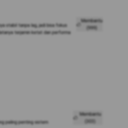
Membantu
stabil tanpa lag, jadi bisa fokus
(999)
atanya terjamin ketat dan performa
Membantu
(303)
ng paling penting sistem