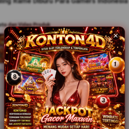
ing Rame Diburu Para Gamers Indonesia 
oto dan Video Produk
lum ada ulasan
3.0
2.0
1.0