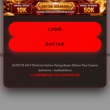
LOGIN
DAFTAR
nakan. Pilihan permainan slotnya sangat melimpah serta bebas 
KONTOL4D # Platform Online Paling Rame Diburu Para Gamers
Indonesia - stashafashion
© COPYRIGHT 2026 KONTOL4D