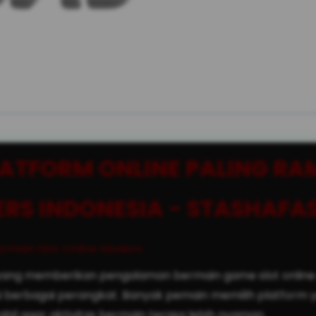
ATFORM ONLINE PALING RA
RS INDONESIA - STASHAFA
main Slot Online Modern
yang memberikan pengalaman bermain game slot online 
i berbagai perangkat. Banyak pemain memilih platform y
tabil agar aktivitas bermain terasa lebih nyaman.