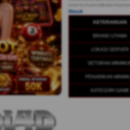
beserta rincian kalkulasi biayanya
Masuk
KETERANGAN
BRAND UTAMA
LOKASI SERVER
SETORAN MINIMU
PENARIKAN MINIM
KATEGORI GAME