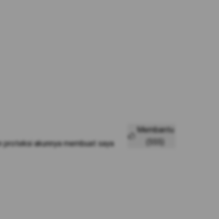
Membantu
(555)
an proteksi akunnya membuat saya