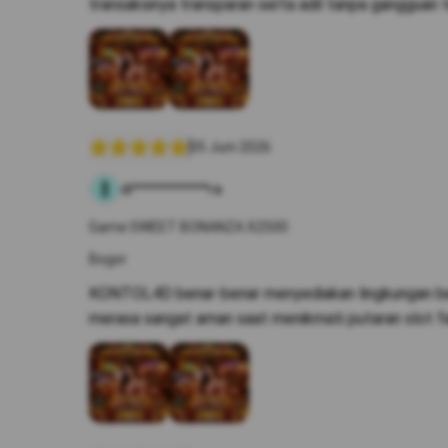
transaksinya transparan serta adil tanpa gangguan t
05 Juni 2026
di***********ra
Game:SWEET BONANZA X2500
Bogor
KONTOL4D benar-benar menyediakan lingkungan berma
merasa sangat aman saat menikmati putaran slot fa