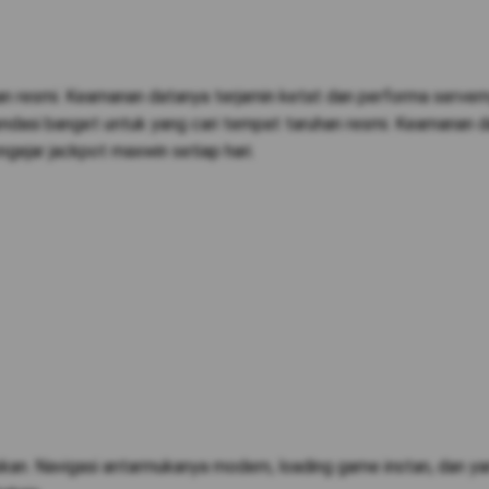
 resmi. Keamanan datanya terjamin ketat dan performa servernya 
ndasi banget untuk yang cari tempat taruhan resmi. Keamanan d
ngejar jackpot maxwin setiap hari.
an. Navigasi antarmukanya modern, loading game instan, dan ya