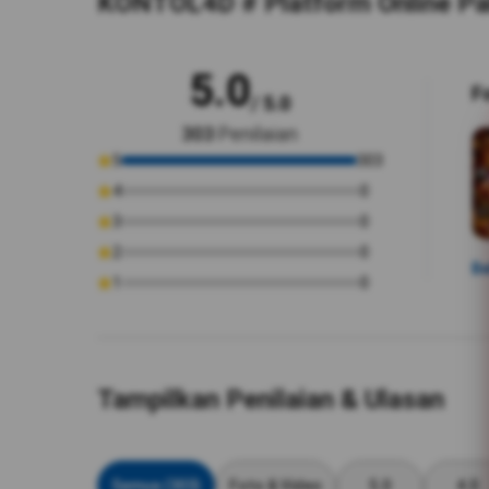
KONTOL4D # Platform Online Pal
5.0
F
/ 5.0
303
Penilaian
5
303
4
0
3
0
2
0
Be
1
0
Tampilkan Penilaian & Ulasan
Semua (303)
Foto & Video
5.0
4.0