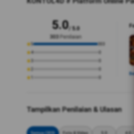
KONTOL4D # Platform Online Pal
5.0
F
/ 5.0
303
Penilaian
5
303
4
0
3
0
2
0
Be
1
0
Tampilkan Penilaian & Ulasan
Semua (303)
Foto & Video
5.0
4.0