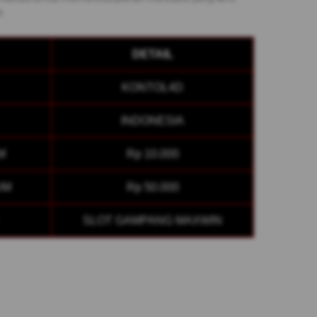
.
DETAIL
KONTOL4D
INDONESIA
M
Rp 10.000
UM
Rp 50.000
SLOT GAMPANG MAXWIN