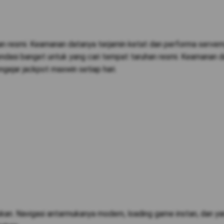
 resmi. Keamanan datanya terjamin ketat dan performa servernya 
ndasi banget untuk yang cari tempat taruhan resmi. Keamanan d
ngejar jackpot maxwin setiap hari.
an. Navigasi antarmukanya modern, loading game instan, dan ya