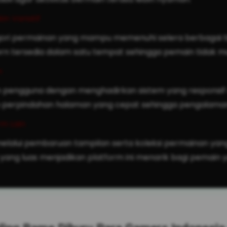
n Variatif
 permainan yang mampu memenuhi selera berbagai tipe
odern tersedia dalam satu tempat sehingga pemain tidak
n
ngguna dengan menghadirkan sistem yang responsif 
 perpindahan halaman yang cepat sehingga pengalaman 
m Lain
lalui pembaruan tampilan serta koleksi permainan yang
me yang luas menjadikan platform ini menarik bagi pem