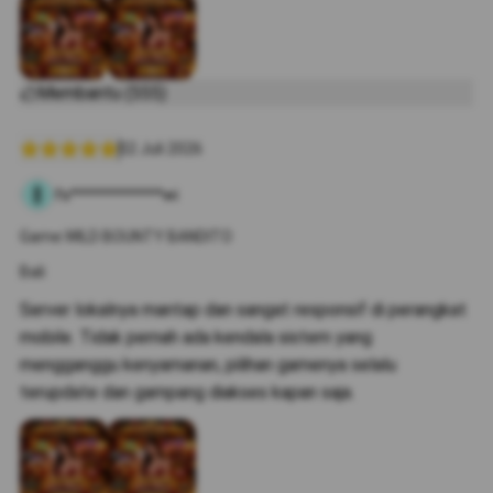
Membantu (555)
02 Juli 2026
fs************wi
Game:WILD BOUNTY BANDITO
Bali
Server lokalnya mantap dan sangat responsif di perangkat
mobile. Tidak pernah ada kendala sistem yang
mengganggu kenyamanan, pilihan gamenya selalu
terupdate dan gampang diakses kapan saja.