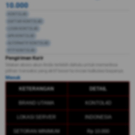
10.000
KONTOL4D
DAFTAR KONTOL4D
LOGIN KONTOL4D
APK KONTOL4D
ALTERNATIF KONTOL4D
RTP KONTOL4D
Pengiriman Kurir
Silakan akses akun Anda terlebih dahulu untuk memeriksa
pilihan transaksi yang aktif beserta rincian kalkulasi biayanya.
Masuk
KETERANGAN
DETAIL
BRAND UTAMA
KONTOL4D
LOKASI SERVER
INDONESIA
SETORAN MINIMUM
Rp 10.000