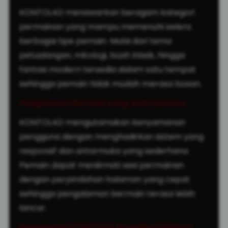
KONTOL4D menawarkan beragam kategori
permainan yang mampu memenuhi selera
berbagai tipe pemain. Mulai dari tema
petualangan, mitologi, buah klasik, hingga
fantasi modern tersedia dalam satu tempat
sehingga pemain tidak mudah merasa bosan.
Pengalaman Bermain yang Lebih Nyaman
KONTOL4D mengutamakan kenyamanan
pengguna dengan menghadirkan sistem yang
responsif dan antarmuka yang sederhana.
Pemain dapat menikmati sesi permainan
dengan perpindahan halaman yang cepat
sehingga pengalaman bermain terasa lebih
lancar.
Keunggulan KONTOL4D Dibanding Platform