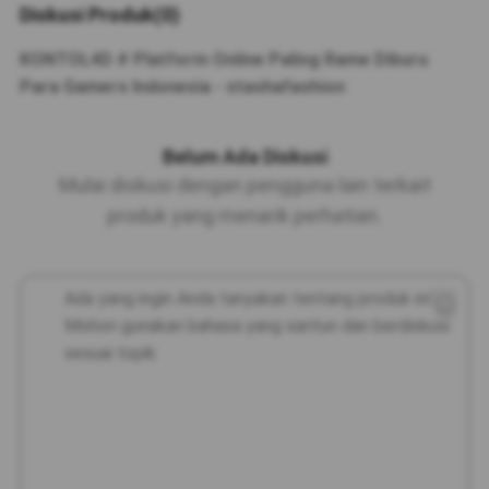
Diskusi Produk(0)
KONTOL4D # Platform Online Paling Rame Diburu
Para Gamers Indonesia - stashafashion
Belum Ada Diskusi
Mulai diskusi dengan pengguna lain terkait
produk yang menarik perhatian.