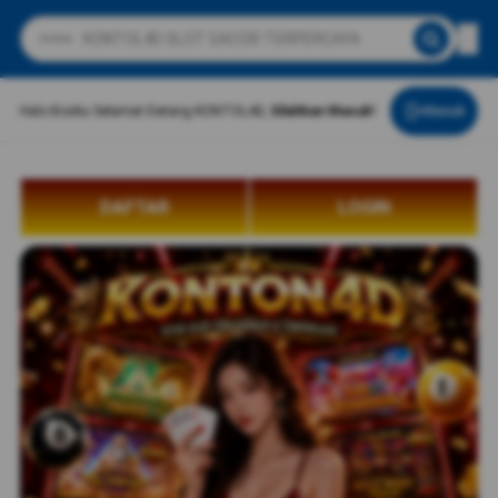
Halo Bosku Selamat Datang KONTOL4D,
Silahkan Masuk!
Masuk
DAFTAR
LOGIN