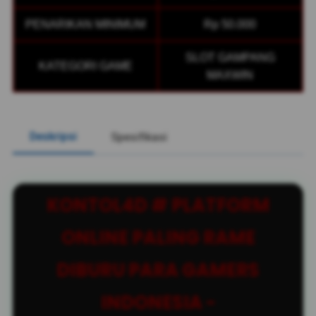
PENARIKAN MINIMUM
Rp 50.000
SLOT GAMPANG
KATEGORI GAME
MAXWIN
Deskripsi
Spesifikasi
KONTOL4D # PLATFORM
ONLINE PALING RAME
DIBURU PARA GAMERS
INDONESIA -