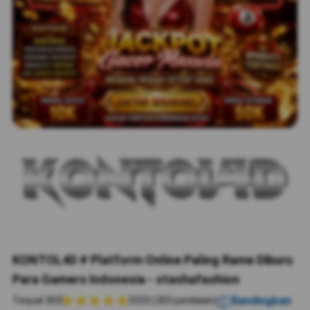
KONTOL4D # Platform Online Paling Rame Diburu
Para Gamers Indonesia - stashafashion
Bandingkan
Terjual 303
3333 (303 penilaian)