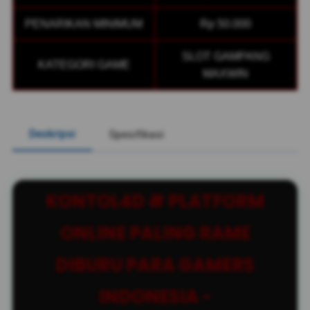
PENARIKAN MINIMUM
Rp 50.000
SLOT GAMPANG
KATEGORI GAME
MAXWIN
Deskripsi
Spesifikasi
KONTOL4D # PLATFORM
ONLINE PALING RAME
DIBURU PARA GAMERS
INDONESIA -