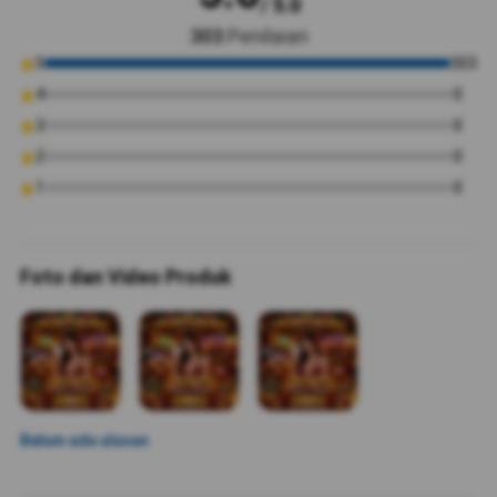
/ 5.0
303
Penilaian
5
303
4
0
3
0
2
0
1
0
Foto dan Video Produk
Belum ada ulasan