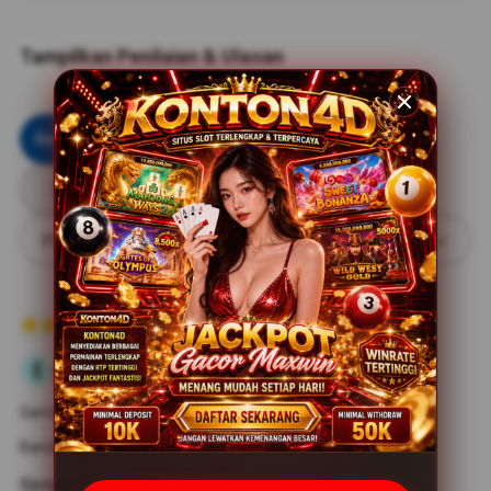
Tampilkan Penilaian & Ulasan
Semua (303)
Foto & Video
5.0
4.0
3.0
2.0
1.0
Paling Membantu
11 Febuari 2026
an***********ni
Game:STARLIGHT PRINCESS
Bandung
Sistem di KONTOL4D sangat responsif dan aman