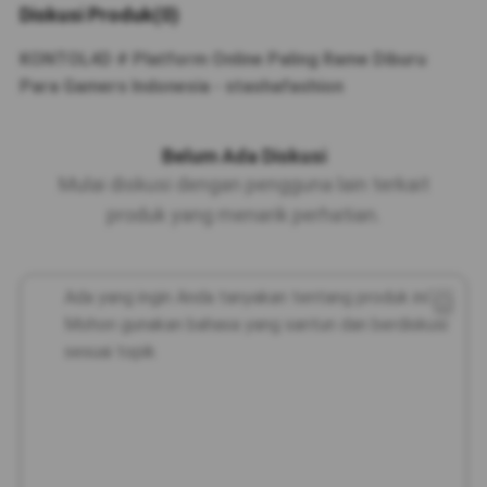
Diskusi Produk(0)
KONTOL4D # Platform Online Paling Rame Diburu
Para Gamers Indonesia - stashafashion
Belum Ada Diskusi
Mulai diskusi dengan pengguna lain terkait
produk yang menarik perhatian.