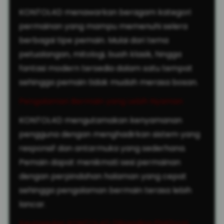
KONTOL4D menawarkan beragam kategori
permainan yang mampu memenuhi selera
berbagai tipe pemain. Mulai dari tema
petualangan, mitologi, buah klasik, hingga
fantasi modern tersedia dalam satu tempat
sehingga pemain tidak mudah merasa bosan.
Pengalaman Bermain yang Lebih Nyaman
KONTOL4D mengutamakan kenyamanan
pengguna dengan menghadirkan sistem yang
responsif dan antarmuka yang sederhana.
Pemain dapat menikmati sesi permainan
dengan perpindahan halaman yang cepat
sehingga pengalaman bermain terasa lebih
lancar.
Keunggulan KONTOL4D Dibanding Platform