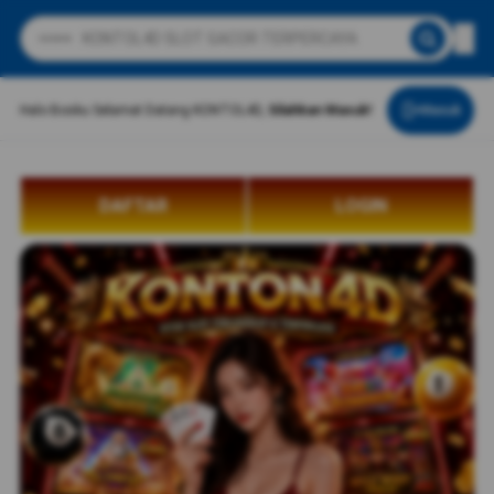
Halo Bosku Selamat Datang KONTOL4D,
Silahkan Masuk!
Masuk
DAFTAR
LOGIN