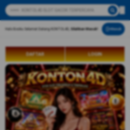
Halo Bosku Selamat Datang KONTOL4D,
Silahkan Masuk!
Masuk
DAFTAR
LOGIN