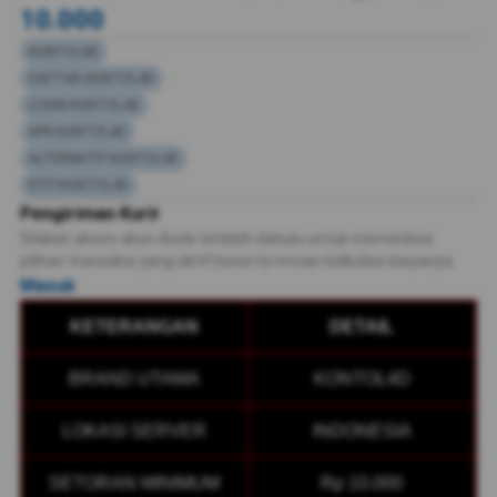
10.000
KONTOL4D
DAFTAR KONTOL4D
LOGIN KONTOL4D
APK KONTOL4D
ALTERNATIF KONTOL4D
RTP KONTOL4D
Pengiriman Kurir
Silakan akses akun Anda terlebih dahulu untuk memeriksa
pilihan transaksi yang aktif beserta rincian kalkulasi biayanya.
Masuk
KETERANGAN
DETAIL
BRAND UTAMA
KONTOL4D
LOKASI SERVER
INDONESIA
SETORAN MINIMUM
Rp 10.000