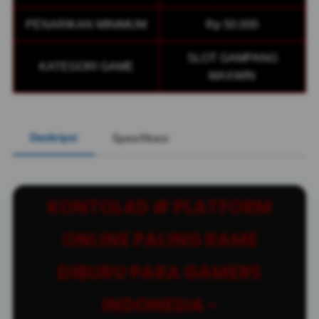
PENARIKAN MINIMUM
Rp 50.000
SLOT GAMPANG
KATEGORI GAME
MAXWIN
Deskripsi
Spesifikasi
KONTOL4D # PLATFORM
ONLINE PALING RAME
DIBURU PARA GAMERS
INDONESIA -