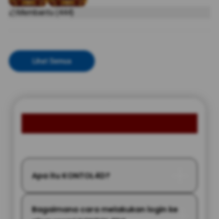
Membantu (444)
Lihat Semua
FAQ MEMBER KONTOL4D
Apa itu KONTOL4D?
Bagaimana cara melakukan login ke