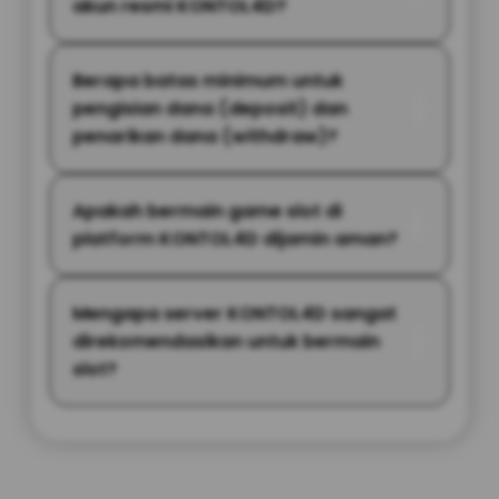
akun resmi KONTOL4D?
Berapa batas minimum untuk
pengisian dana (deposit) dan
penarikan dana (withdraw)?
Apakah bermain game slot di
platform KONTOL4D dijamin aman?
Mengapa server KONTOL4D sangat
direkomendasikan untuk bermain
slot?