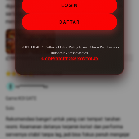
LOGIN
digunakan. Pilihan permainan slotnya sangat melimpah
serta bebas kendala eror, bikin betah berlama-lama
menyusun taktik taruhan di sini.
DAFTAR
KONTOL4D # Platform Online Paling Rame Diburu Para Gamers
Indonesia - stashafashion
Membantu (303)
© COPYRIGHT 2026 KONTOL4D
12 Maret 2026
re***********ko
Game:KOI GATE
Solo
Rekomendasi banget untuk yang cari tempat taruhan
resmi. Keamanan datanya terjamin ketat dan performa
servernya stabil tanpa lag, jadi bisa fokus penuh mengejar