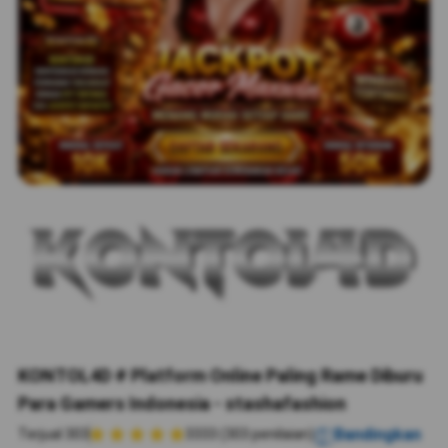
KONTOL4D # Platform Online Paling Rame Diburu
Para Gamers Indonesia - stashafashion
Bandingkan
Terjual 303
3333 (303 penilaian)