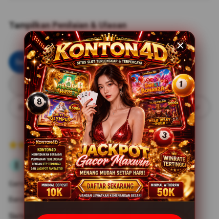
Tampilkan Penilaian & Ulasan
Semua (303)
Foto & Video
5.0
4.0
3.0
2.0
1.0
Paling Membantu
11 Febuari 2026
an***********ni
Game:STARLIGHT PRINCESS
Bandung
Sistem di KONTOL4D sangat responsif dan aman