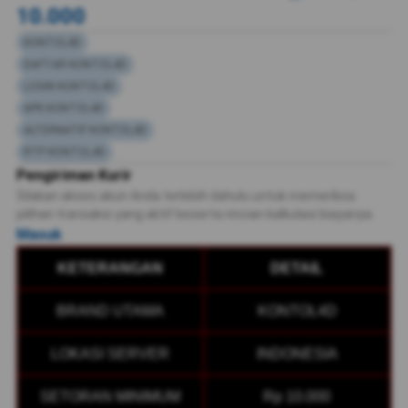
10.000
KONTOL4D
DAFTAR KONTOL4D
LOGIN KONTOL4D
APK KONTOL4D
ALTERNATIF KONTOL4D
RTP KONTOL4D
Pengiriman Kurir
Silakan akses akun Anda terlebih dahulu untuk memeriksa
pilihan transaksi yang aktif beserta rincian kalkulasi biayanya.
Masuk
KETERANGAN
DETAIL
BRAND UTAMA
KONTOL4D
LOKASI SERVER
INDONESIA
SETORAN MINIMUM
Rp 10.000