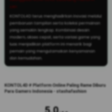
Lain
KONTOL4D terus menghadirkan inovasi melalui
pembaruan tampilan serta koleksi permainan
yang semakin lengkap. Kombinasi desain
modern, akses cepat, serta variasi game yang
luas menjadikan platform ini menarik bagi
pemain yang mengutamakan kenyamanan
dan kemudahan.
KONTOL4D # Platform Online Paling Rame Diburu
Para Gamers Indonesia - stashafashion
5.0