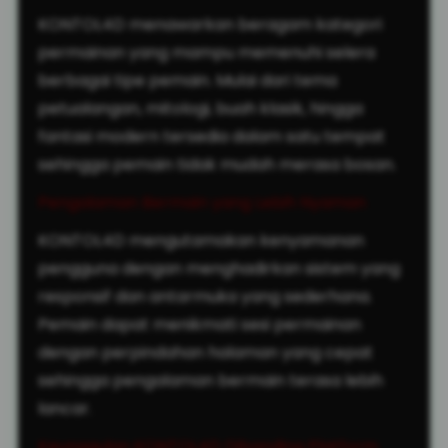
KONTOL4D menawarkan beragam kategori
permainan yang mampu memenuhi selera
berbagai tipe pemain. Mulai dari tema
petualangan, mitologi, buah klasik, hingga
fantasi modern tersedia dalam satu tempat
sehingga pemain tidak mudah merasa bosan.
Pengalaman Bermain yang Lebih Nyaman
KONTOL4D mengutamakan kenyamanan
pengguna dengan menghadirkan sistem yang
responsif dan antarmuka yang sederhana.
Pemain dapat menikmati sesi permainan
dengan perpindahan halaman yang cepat
sehingga pengalaman bermain terasa lebih
lancar.
Keunggulan KONTOL4D Dibanding Platform