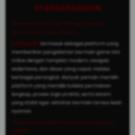
STASHAFASHION
Mengenal KONTOL4D Sebagai Tempat
Bermain Slot Online Modern
KONTOL4D
termasuk sebagai platform yang
memberikan pengalaman bermain game slot
online dengan tampilan modern, navigasi
sederhana, dan akses yang cepat melalui
berbagai perangkat. Banyak pemain memilih
platform yang memiliki koleksi permainan
lengkap, proses login praktis, serta sistem
yang stabil agar aktivitas bermain terasa lebih
nyaman.
Koleksi Game Slot88 Terbaru yang Semakin
Variatif