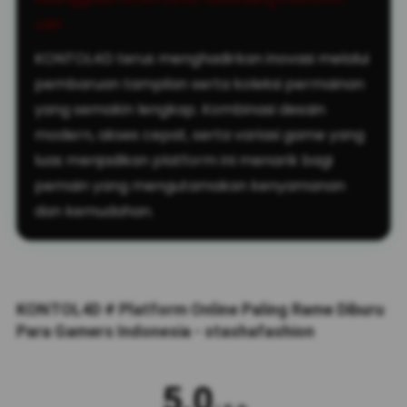
Lain
KONTOL4D terus menghadirkan inovasi melalui
pembaruan tampilan serta koleksi permainan
yang semakin lengkap. Kombinasi desain
modern, akses cepat, serta variasi game yang
luas menjadikan platform ini menarik bagi
pemain yang mengutamakan kenyamanan
dan kemudahan.
KONTOL4D # Platform Online Paling Rame Diburu
Para Gamers Indonesia - stashafashion
5.0