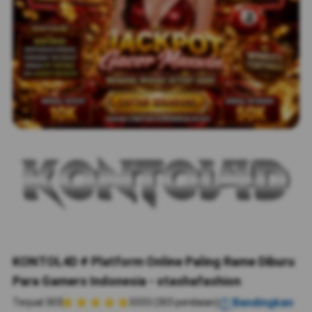
KONTOL4D # Platform Online Paling Rame Diburu
Para Gamers Indonesia - stashafashion
Bandingkan
Terjual 303
3333 (303 penilaian)