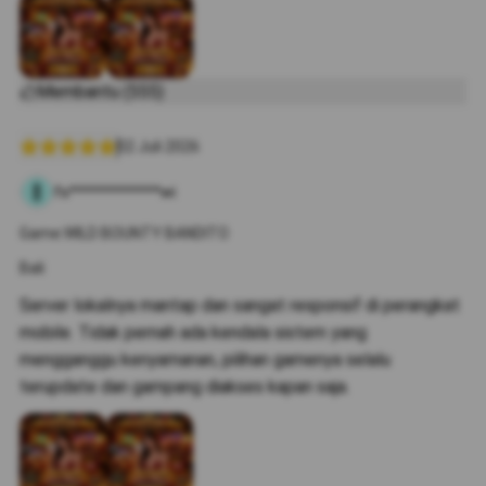
Membantu (555)
02 Juli 2026
fs************wi
Game:WILD BOUNTY BANDITO
Bali
Server lokalnya mantap dan sangat responsif di perangkat
mobile. Tidak pernah ada kendala sistem yang
mengganggu kenyamanan, pilihan gamenya selalu
terupdate dan gampang diakses kapan saja.