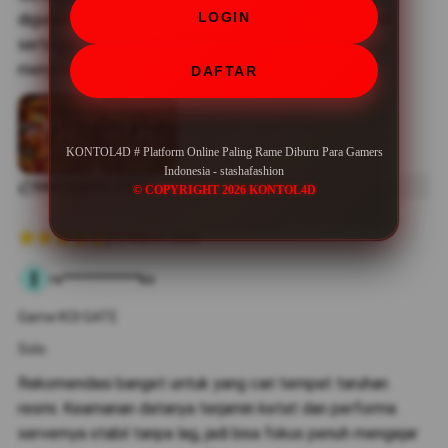
LOGIN
digunakan. Pilihan permainan slotnya sangat melimpah
serta bebas kendala eror, bikin betah berlama-lama
menyusun taktik taruhan di sini.
DAFTAR
KONTOL4D # Platform Online Paling Rame Diburu Para Gamers
Indonesia - stashafashion
Membantu (303)
© COPYRIGHT 2026 KONTOL4D
12 Maret 2026
re***********ko
Game:KOI GATE
Solo
Rekomendasi banget untuk yang cari tempat taruhan
resmi. Keamanan datanya terjamin ketat dan performa
servernya stabil tanpa lag, jadi bisa fokus penuh mengejar