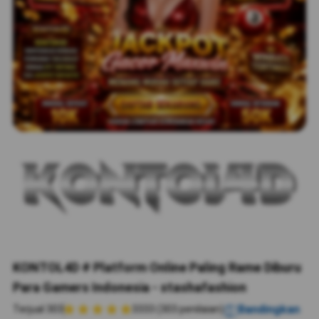
KONTOL4D # Platform Online Paling Rame Diburu
Para Gamers Indonesia - stashafashion
Bandingkan
Terjual 303
3333 (303 penilaian)