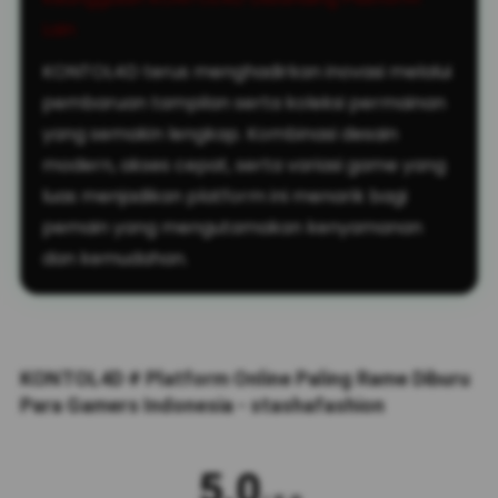
Lain
KONTOL4D terus menghadirkan inovasi melalui
pembaruan tampilan serta koleksi permainan
yang semakin lengkap. Kombinasi desain
modern, akses cepat, serta variasi game yang
luas menjadikan platform ini menarik bagi
pemain yang mengutamakan kenyamanan
dan kemudahan.
KONTOL4D # Platform Online Paling Rame Diburu
Para Gamers Indonesia - stashafashion
5.0