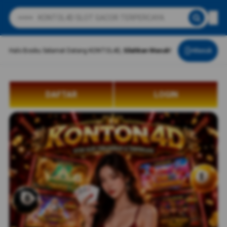
Halo Bosku Selamat Datang KONTOL4D,
Silahkan Masuk!
Masuk
DAFTAR
LOGIN