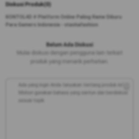
Diskusi Produk(0)
KONTOL4D # Platform Online Paling Rame Diburu
Para Gamers Indonesia - stashafashion
Belum Ada Diskusi
Mulai diskusi dengan pengguna lain terkait
produk yang menarik perhatian.