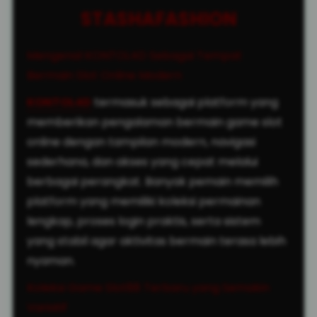
STASHAFASHION
Mengenal KONTOL4D Sebagai Tempat
Bermain Slot Online Modern
KONTOL4D
termasuk sebagai platform yang
memberikan pengalaman bermain game slot
online dengan tampilan modern, navigasi
sederhana, dan akses yang cepat melalui
berbagai perangkat. Banyak pemain memilih
platform yang memiliki koleksi permainan
lengkap, proses login praktis, serta sistem
yang stabil agar aktivitas bermain terasa lebih
nyaman.
Koleksi Game Slot88 Terbaru yang Semakin
Variatif