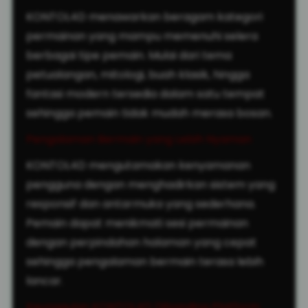
KONTOL4D menawarkan beragam kategori
permainan yang mampu memenuhi selera
berbagai tipe pemain. Mulai dari tema
petualangan, mitologi, buah klasik, hingga
fantasi modern tersedia dalam satu tempat
sehingga pemain tidak mudah merasa bosan.
Pengalaman Bermain yang Lebih Nyaman
KONTOL4D mengutamakan kenyamanan
pengguna dengan menghadirkan sistem yang
responsif dan antarmuka yang sederhana.
Pemain dapat menikmati sesi permainan
dengan perpindahan halaman yang cepat
sehingga pengalaman bermain terasa lebih
lancar.
Keunggulan KONTOL4D Dibanding Platform