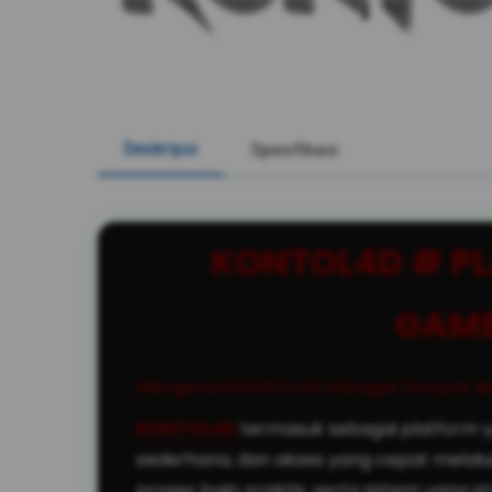
Deskripsi
Spesifikasi
KONTOL4D # PL
GAME
Mengenal KONTOL4D Sebagai Tempat Ber
KONTOL4D
termasuk sebagai platform 
sederhana, dan akses yang cepat melalu
proses login praktis, serta sistem yang s