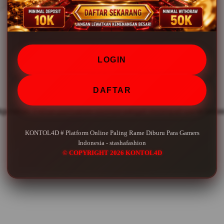
LOGIN
DAFTAR
nakan. Pilihan permainan slotnya sangat melimpah serta bebas 
KONTOL4D # Platform Online Paling Rame Diburu Para Gamers
Indonesia - stashafashion
© COPYRIGHT 2026 KONTOL4D