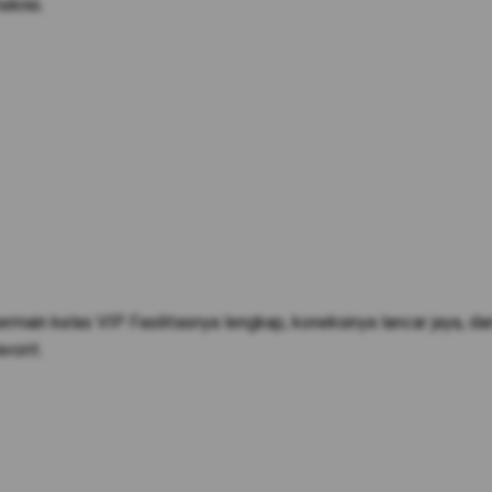
eknis.
in kelas VIP. Fasilitasnya lengkap, koneksinya lancar jaya, d
vorit.