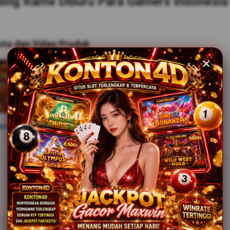
ing Rame Diburu Para Gamers Indonesia 
oto dan Video Produk
lum ada ulasan
3.0
2.0
1.0