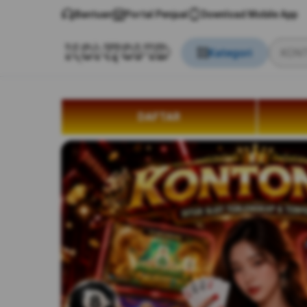
Bantuan
Portal Penjual
Download Mobile App
Kategori
KON
DAFTAR