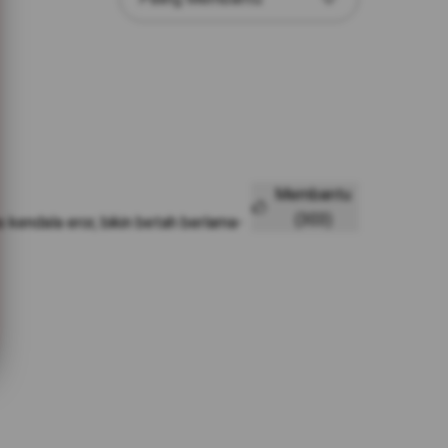
Membantu
(303)
kendala eror, bikin betah berlama-