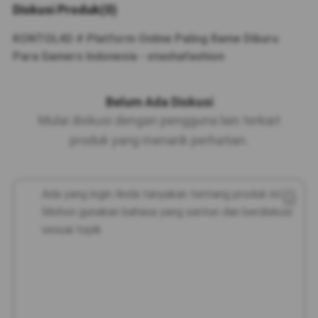
Diskusi Produk(0)
KONTOL4D # Platform Online Paling Rame Diburu
Para Gamers Indonesia - stashafashion
Belum Ada Diskusi
Mulai diskusi dengan pengguna lain terkait
produk yang menarik perhatian.