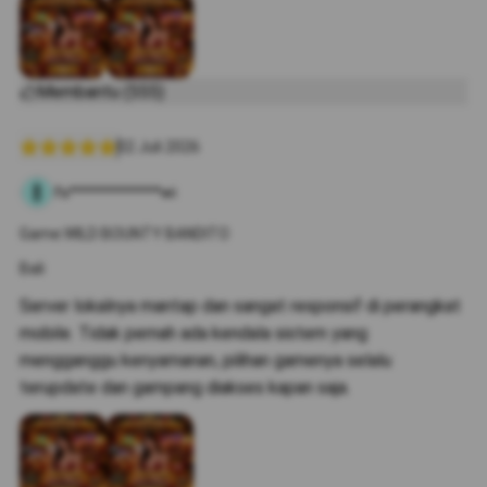
Membantu (555)
02 Juli 2026
fs************wi
Game:WILD BOUNTY BANDITO
Bali
Server lokalnya mantap dan sangat responsif di perangkat
mobile. Tidak pernah ada kendala sistem yang
mengganggu kenyamanan, pilihan gamenya selalu
terupdate dan gampang diakses kapan saja.