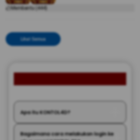
Membantu (444)
Lihat Semua
FAQ MEMBER KONTOL4D
Apa itu KONTOL4D?
Bagaimana cara melakukan login ke