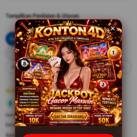
Tampilkan Penilaian & Ulasan
Semua (303)
Foto & Video
5.0
4.0
3.0
2.0
1.0
Paling Membantu
11 Febuari 2026
an***********ni
Game:STARLIGHT PRINCESS
Bandung
Sistem di KONTOL4D sangat responsif dan aman