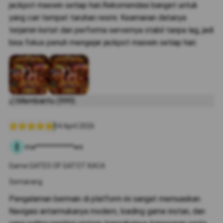
jackpot maxwin setiap hari.Rekomendasi banget untuk
yang cari tempat taruhan resmi. Keamanan datanya
terjamin ketat dan performa servernya stabil tanpa lag, jadi
bisa fokus penuh mengejar jackpot maxwin setiap hari.
Membantu (999)
04 April 2026
ma***********ws
Game:GATES OF GATOT KACA
Semarang
Pengalaman bermain di platform ini sangat memuaskan.
Navigasi antarmukanya modern, loading game instan, dan