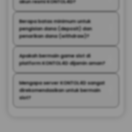
akun resmi KONTOL4D?
Berapa batas minimum untuk
pengisian dana (deposit) dan
penarikan dana (withdraw)?
Apakah bermain game slot di
platform KONTOL4D dijamin aman?
Mengapa server KONTOL4D sangat
direkomendasikan untuk bermain
slot?