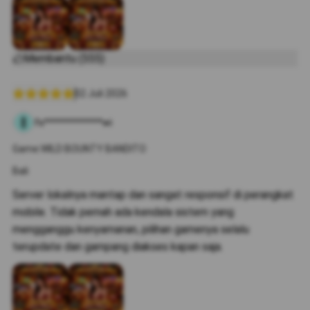
Membantu (555)
02 Juli 2026
fs************wi
Game:WILD BOUNTY BANDITO
Bali
Server lokalnya mantap dan sangat responsif di perangkat
mobile. Tidak pernah ada kendala sistem yang
mengganggu kenyamanan, pilihan gamenya selalu
terupdate dan gampang diakses kapan saja.