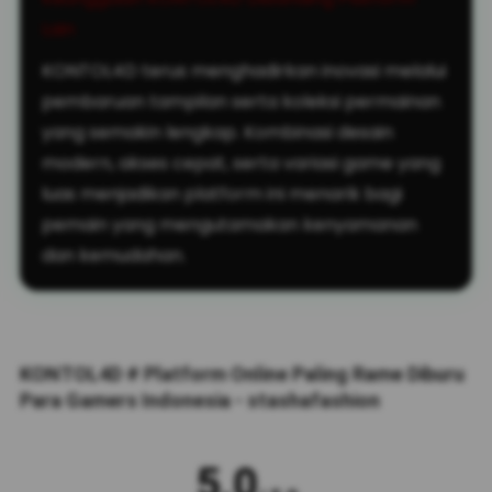
Lain
KONTOL4D terus menghadirkan inovasi melalui
pembaruan tampilan serta koleksi permainan
yang semakin lengkap. Kombinasi desain
modern, akses cepat, serta variasi game yang
luas menjadikan platform ini menarik bagi
pemain yang mengutamakan kenyamanan
dan kemudahan.
KONTOL4D # Platform Online Paling Rame Diburu
Para Gamers Indonesia - stashafashion
5.0