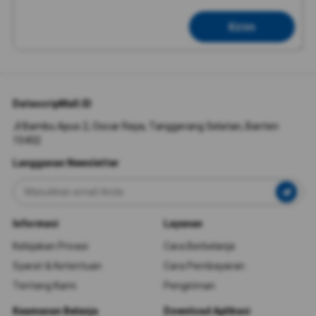
Kirim
DatascripMall.ID
Jl Bambu Apus 2, Oscar Raya, Tanggerang Selatan, Banten
15432
Langganan Newsletter
Informasi
Layanan
Kebijakan Privasi
Cara Berbelanja
Syarat & Ketentuan
Cara Pembayaran
Tentang Kami
Pengiriman
Keamanan Belanja
Download Aplikasi