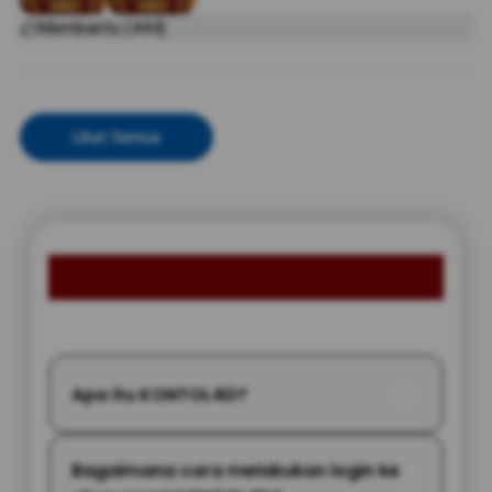
Membantu (444)
Lihat Semua
FAQ MEMBER KONTOL4D
Apa itu KONTOL4D?
Bagaimana cara melakukan login ke