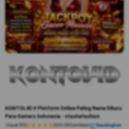
KONTOL4D # Platform Online Paling Rame Diburu
Para Gamers Indonesia - stashafashion
Bandingkan
Terjual 303
3333 (303 penilaian)