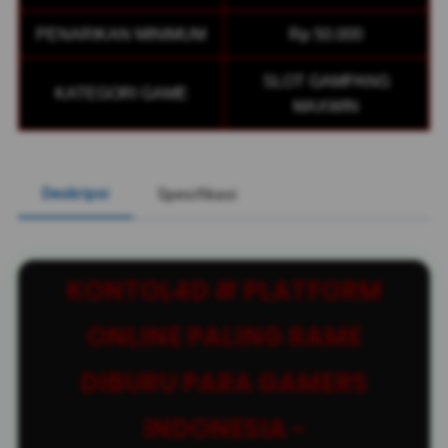
PENARIKAN MINIMUM
Rp 50.000
SLOT GAMPANG
KATEGORI GAME
MAXWIN
Deskripsi
Spesifikasi
KONTOL4D # PLATFORM
ONLINE PALING RAME
DIBURU PARA GAMERS
INDONESIA -