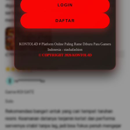
LOGIN
digunakan. Pilihan permainan slotnya sangat melimpah
serta bebas kendala eror, bikin betah berlama-lama
menyusun taktik taruhan di sini.
DAFTAR
KONTOL4D # Platform Online Paling Rame Diburu Para Gamers
Indonesia - stashafashion
Membantu (303)
© COPYRIGHT 2026 KONTOL4D
12 Maret 2026
re***********ko
Game:KOI GATE
Solo
Rekomendasi banget untuk yang cari tempat taruhan
resmi. Keamanan datanya terjamin ketat dan performa
servernya stabil tanpa lag, jadi bisa fokus penuh mengejar