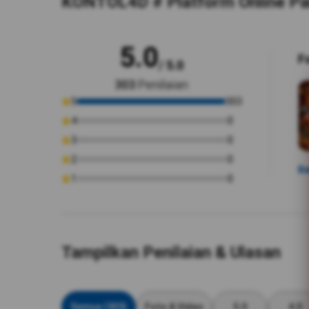
KONTOL4D # Platform Online Pal
5.0
F
/ 5.0
303
Penilaian
5
303
4
0
3
0
2
0
Be
1
0
Tampilkan Penilaian & Ulasan
Semua (303)
Foto & Video
5.0
4.0