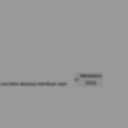
Membantu
(555)
an proteksi akunnya membuat saya