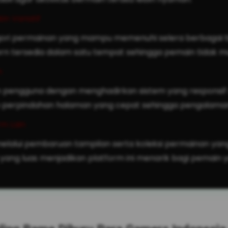
n Variatif
 permainan yang mampu memenuhi selera berbagai tipe
odern tersedia dalam satu tempat sehingga pemain tidak
n
ngguna dengan menghadirkan sistem yang responsif 
 perpindahan halaman yang cepat sehingga pengalaman 
m Lain
lalui pembaruan tampilan serta koleksi permainan yang
me yang luas menjadikan platform ini menarik bagi pem