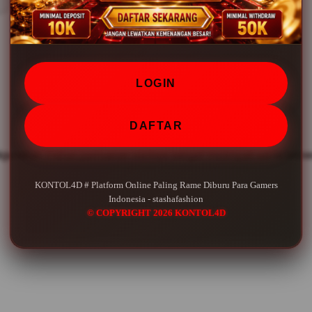
LOGIN
DAFTAR
nakan. Pilihan permainan slotnya sangat melimpah serta bebas 
KONTOL4D # Platform Online Paling Rame Diburu Para Gamers
Indonesia - stashafashion
© COPYRIGHT 2026 KONTOL4D