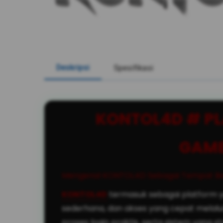
Deskripsi
Spesifikasi
KONTOL4D # PL
GAME
Mengenal KONTOL4D Sebagai Tempat Ber
KONTOL4D
termasuk sebagai platform 
sederhana, dan akses yang cepat melalu
proses login praktis, serta sistem yang s