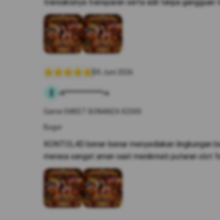
transaksinya transparan serta adil tanpa gangguan t
05 Juni 2026
di***********ra
Game:SWEET BONANZA X2500
Bogor
KONTOL4D benar-benar menyediakan lingkungan berma
merasa sangat aman saat menikmati putaran slot fa