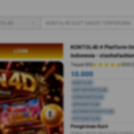
TOL4D
KONTOL4D # Platform Onl
LOGIN
Indonesia - stashafashio
Terjual 303
3333 (
10.000
KONTOL4D
DAFTAR KONTOL4D
LOGIN KONTOL4D
APK KONTOL4D
ALTERNATIF KONTOL4D
RTP KONTOL4D
Pengiriman Kurir
Silakan akses akun Anda terlebih