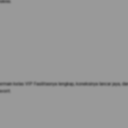
eknis.
in kelas VIP. Fasilitasnya lengkap, koneksinya lancar jaya, d
vorit.