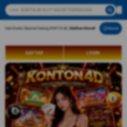
Halo Bosku Selamat Datang KONTOL4D,
Silahkan Masuk!
Masuk
DAFTAR
LOGIN