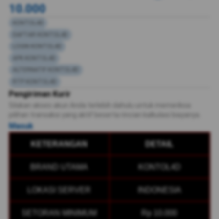
10.000
KONTOL4D
DAFTAR KONTOL4D
LOGIN KONTOL4D
APK KONTOL4D
ALTERNATIF KONTOL4D
RTP KONTOL4D
Pengiriman Kurir
Silakan akses akun Anda terlebih dahulu untuk memeriksa
pilihan transaksi yang aktif beserta rincian kalkulasi biayanya.
Masuk
KETERANGAN
DETAIL
BRAND UTAMA
KONTOL4D
LOKASI SERVER
INDONESIA
SETORAN MINIMUM
Rp 10.000