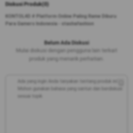
Diskusi Produk(0)
KONTOL4D # Platform Online Paling Rame Diburu
Para Gamers Indonesia - stashafashion
Belum Ada Diskusi
Mulai diskusi dengan pengguna lain terkait
produk yang menarik perhatian.