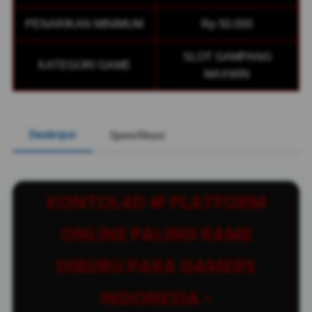
PENARIKAN MINIMUM
Rp 50.000
SLOT GAMPANG
KATEGORI GAME
MAXWIN
Deskripsi
Spesifikasi
KONTOL4D # PLATFORM
ONLINE PALING RAME
DIBURU PARA GAMERS
INDONESIA -