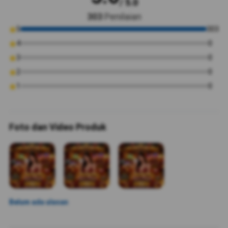
/ 5.0
303
Penilaian
5
303
4
0
3
0
2
0
1
0
Foto dan Video Produk
Belum ada ulasan