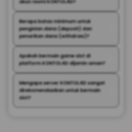
akun resmi KONTOL4D?
Berapa batas minimum untuk
pengisian dana (deposit) dan
penarikan dana (withdraw)?
Apakah bermain game slot di
platform KONTOL4D dijamin aman?
Mengapa server KONTOL4D sangat
direkomendasikan untuk bermain
slot?