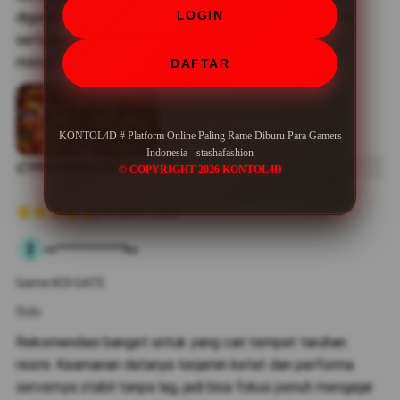
LOGIN
digunakan. Pilihan permainan slotnya sangat melimpah
serta bebas kendala eror, bikin betah berlama-lama
menyusun taktik taruhan di sini.
DAFTAR
KONTOL4D # Platform Online Paling Rame Diburu Para Gamers
Indonesia - stashafashion
Membantu (303)
© COPYRIGHT 2026 KONTOL4D
12 Maret 2026
re***********ko
Game:KOI GATE
Solo
Rekomendasi banget untuk yang cari tempat taruhan
resmi. Keamanan datanya terjamin ketat dan performa
servernya stabil tanpa lag, jadi bisa fokus penuh mengejar